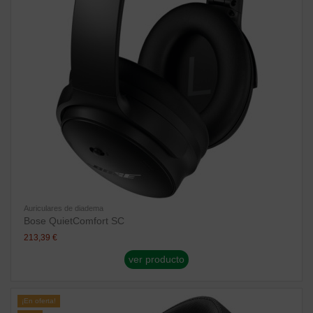
Auriculares de diadema
Bose QuietComfort SC
213,39 €
ver producto
¡En oferta!