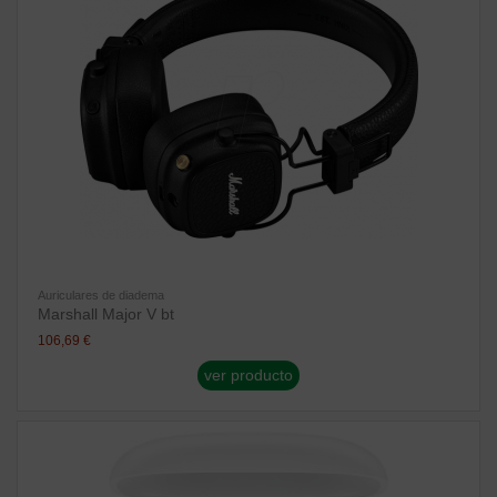
Auriculares de diadema
Marshall Major V bt
106,69 €
ver producto