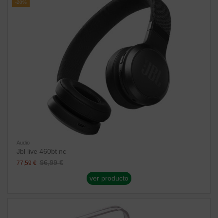
-20%
Audio
Jbl live 460bt nc
96,99 €
77,59 €
ver producto