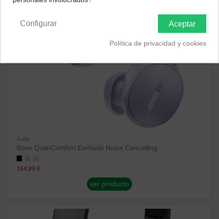
Península y Baleares
Canarias
Configurar
Aceptar
Política de privacidad y cookies
Audio
Bose QuietComfort Earbuds Noise Cancelling
164,89 €
ver producto