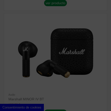
ver producto
Audio
Marshall MINOR IV BT
106,69 €
Consentimiento de cookies