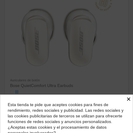
Auriculares de botón
Bose QuietComfort Ultra Earbuds
×
232,79 €
Esta tienda te pide que aceptes cookies para fines de
ver producto
¿Dónde deseas recibir tu pedido?
rendimiento, redes sociales y publicidad. Las redes sociales y
las cookies publicitarias de terceros se utilizan para ofrecerte
Selecciona tu ubicación para mostrarte los precios e
funciones de redes sociales y anuncios personalizados.
impuestos correctos para tu región.
¿Aceptas estas cookies y el procesamiento de datos
personales involucrados?