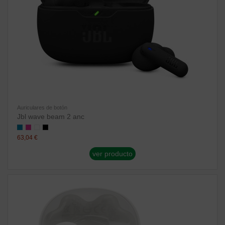
Auriculares de botón
Jbl wave beam 2 anc
63,04 €
ver producto