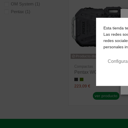
OM System
(1)
Pentax
(1)
Esta tienda t
Las redes soc
redes sociale
personales i
Producto disponible con otras 
Configura
Compactas
Pentax WG-1000
223,09 €
ver producto