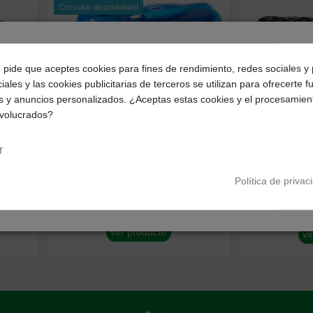
Consultar disponibilidad
¿Dónde deseas recibir tu pedido?
e pide que aceptes cookies para fines de rendimiento, redes sociales y 
iales y las cookies publicitarias de terceros se utilizan para ofrecerte 
Selecciona tu ubicación para mostrarte los precios e
s y anuncios personalizados. ¿Aceptas estas cookies y el procesamien
impuestos correctos para tu región.
nvolucrados?
Península y Baleares
Canarias
opciones
Consultar disponibilidad
Consul
r
Acuaticas
Acuaticas
Camara Kodak Sport
OM System
Política de privac
Underwater desechable 27exp
26,18 €
19,64 €
465,59 €
ver producto
ve