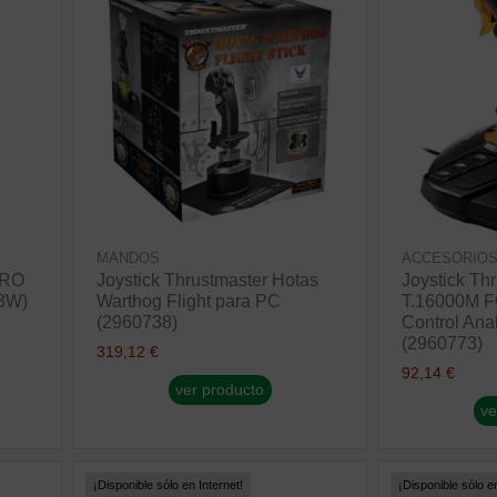
MANDOS
ACCESORIOS
PRO
Joystick Thrustmaster Hotas
Joystick Th
8W)
Warthog Flight para PC
T.16000M 
(2960738)
Control Anal
(2960773)
319,12 €
92,14 €
ver producto
ve
¡Disponible sólo en Internet!
¡Disponible sólo en