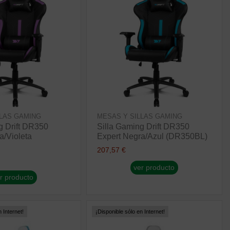
LLAS GAMING
MESAS Y SILLAS GAMING
g Drift DR350
Silla Gaming Drift DR350
a/Violeta
Expert Negra/Azul (DR350BL)
207,57 €
ver producto
r producto
 Internet!
¡Disponible sólo en Internet!