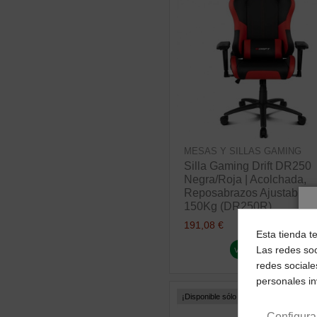
MESAS Y SILLAS GAMING
Silla Gaming Drift DR250
Negra/Roja | Acolchada,
Reposabrazos Ajustables 
150Kg (DR250R)
191,08 €
Esta tienda t
ver producto
Las redes soc
redes sociale
personales i
¡Disponible sólo en Internet!
Configura