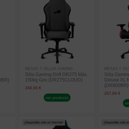
MESAS Y SILLAS GAMING
MESAS Y SI
Silla Gaming Drift DR275 Máx.
Silla Gamin
0BR)
150kg Gris (DR275CLOUD)
Deluxe XL 
(DR600BR)
240,55 €
257,04 €
ver producto
ve
¡Disponible sólo en Internet!
¡Disponible sólo en