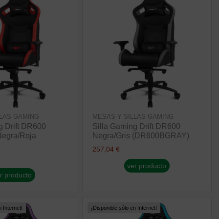
LLAS GAMING
MESAS Y SILLAS GAMING
g Drift DR600
Silla Gaming Drift DR600
Negra/Roja
Negra/Gris (DR600BGRAY)
257,04 €
ver producto
r producto
 Internet!
¡Disponible sólo en Internet!