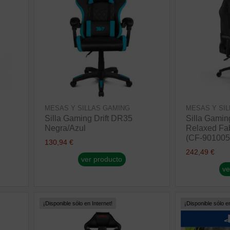
MESAS Y SILLAS GAMING
MESAS Y SI
Silla Gaming Drift DR35
Silla Gamin
Negra/Azul
Relaxed Fab
(CF-90100
130,94 €
242,49 €
ver producto
ve
¡Disponible sólo en Internet!
¡Disponible sólo en