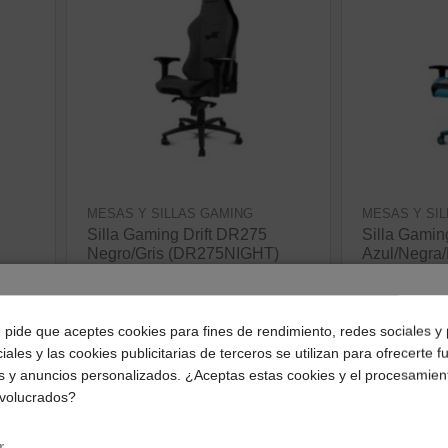
MESAS Y SILLAS GAMING
MESAS Y SI
Silla Gaming Drift DR275
Silla Gamin
Negro/Gris (DR275NIGHT)
Azul/Negra
y
(DR175BLU
240,55 €
179,44 €
¿Dónde deseas recibir tu pedido?
ver producto
e pide que aceptes cookies para fines de rendimiento, redes sociales y 
ve
iales y las cookies publicitarias de terceros se utilizan para ofrecerte 
Selecciona tu ubicación para mostrarte los precios e
s y anuncios personalizados. ¿Aceptas estas cookies y el procesamien
impuestos correctos para tu región.
nvolucrados?
¡Disponible sólo en Internet!
¡Disponible sólo en
Península y Baleares
Canarias
r