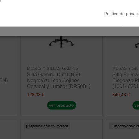
Política de privac
MESAS Y SILLAS GAMING
MESAS Y SI
Silla Gaming Drift DR50
Silla Fello
EN)
Negra/Azul con Cojines
Eleganza Pl
Cervical y Lumbar (DR50BL)
(100146201
128,03 €
340,46 €
ver producto
ve
¡Disponible sólo en Internet!
¡Disponible sólo en