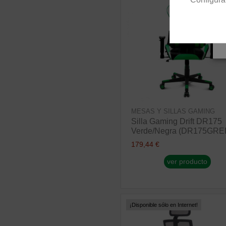
MESAS Y SILLAS GAMING
Silla Gaming Drift DR175
Verde/Negra (DR175GRE
179,44 €
ver producto
¡Disponible sólo en Internet!