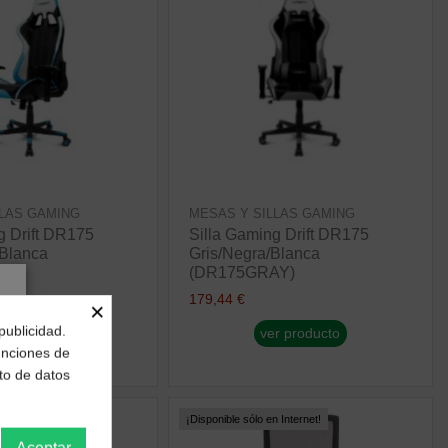
LLAS GAMING
MESAS Y SILLAS GAMING
g Drift DR175
Silla Gaming Drift DR175
/Blanca
Gris/Negra/Blanca
E)
(DR175GRAY)
179,44 €
×
publicidad.
r producto
ver producto
funciones de
to de datos
 Internet!
¡Disponible sólo en Internet!
Aceptar