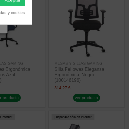
idad y cookies
LLAS GAMING
MESAS Y SILLAS GAMING
wes Ergonómica
Silla Fellowes Eleganza
us Azul
Ergonómica, Negro
)
(100146196)
314,27 €
r producto
ver producto
 Internet!
¡Disponible sólo en Internet!