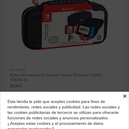
Accesorios
Bolsa de transporte Deluxe Negra Nintendo Switch
/Oled/Lite
29,00 €
×
ver producto
Esta tienda te pide que aceptes cookies para fines de
¿Dónde deseas recibir tu pedido?
rendimiento, redes sociales y publicidad. Las redes sociales y
las cookies publicitarias de terceros se utilizan para ofrecerte
Selecciona tu ubicación para mostrarte los precios e
funciones de redes sociales y anuncios personalizados.
impuestos correctos para tu región.
¿Aceptas estas cookies y el procesamiento de datos
personales involucrados?