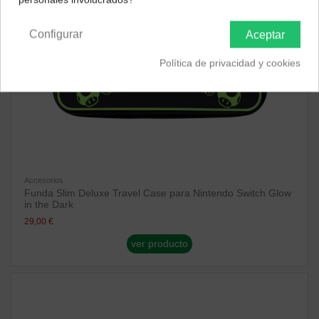
Península y Baleares
Canarias
Configurar
Aceptar
Política de privacidad y cookies
Accesorios
Funda Slim Deluxe Travel Case para Nintendo Switch Glow
in the Dark
29,00 €
ver producto