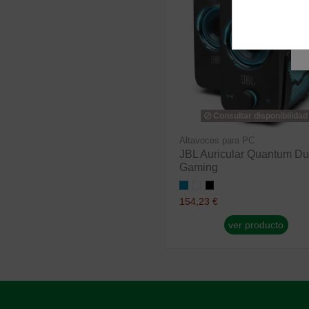
Consultar disponibilidad
Altavoces para PC
JBL Auricular Quantum D
Gaming
154,23 €
ver producto