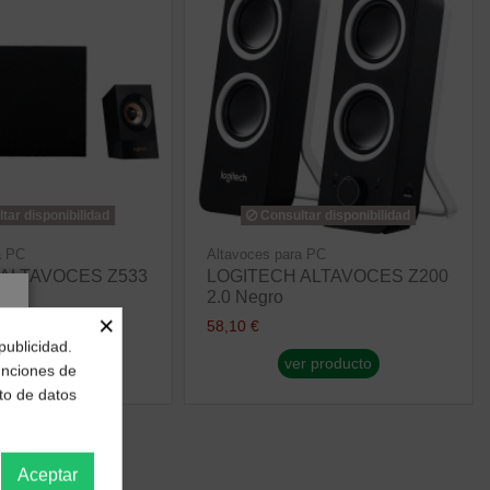
tar disponibilidad
Consultar disponibilidad
a PC
Altavoces para PC
 ALTAVOCES Z533
LOGITECH ALTAVOCES Z200
2.0 Negro
×
58,10 €
r producto
publicidad.
ver producto
funciones de
to de datos
Aceptar