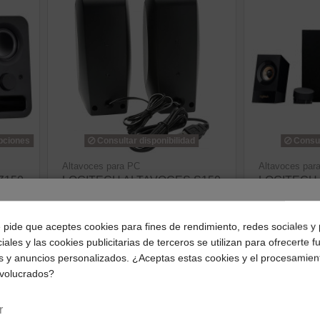
opciones
Consultar disponibilidad
Consul
Altavoces para PC
Altavoces par
Z150
LOGITECH ALTAVOCES S150
LOGITECH
Black Speaker System- OEM
116,30 €
¿Dónde deseas recibir tu pedido?
22,21 €
ve
e pide que aceptes cookies para fines de rendimiento, redes sociales y 
ver producto
iales y las cookies publicitarias de terceros se utilizan para ofrecerte 
Selecciona tu ubicación para mostrarte los precios e
s y anuncios personalizados. ¿Aceptas estas cookies y el procesamien
impuestos correctos para tu región.
nvolucrados?
Península y Baleares
Canarias
r