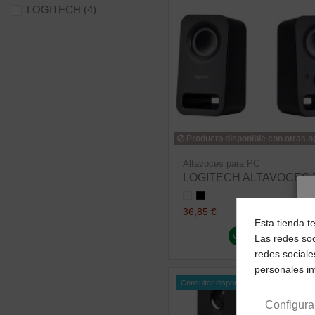
LOGITECH
(4)
Producto disponible con otras 
Altavoces para PC
LOGITECH ALTAVOCES 
36,85 €
Esta tienda t
ver producto
Las redes soc
redes sociale
personales i
Consultar disponibilidad
Configura