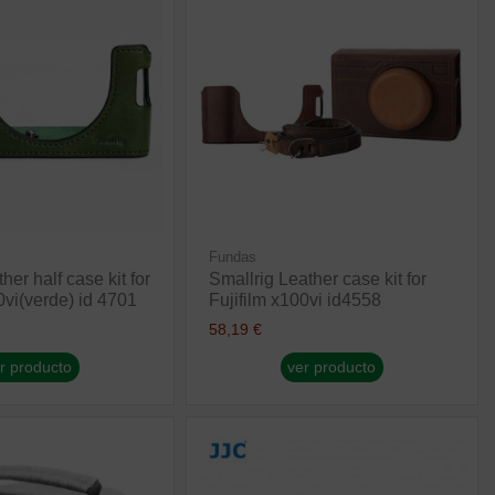
Fundas
her half case kit for
Smallrig Leather case kit for
0vi(verde) id 4701
Fujifilm x100vi id4558
58,19 €
r producto
ver producto