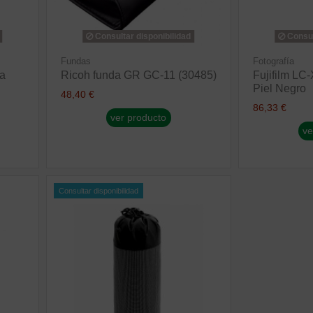
Consultar disponibilidad
Consul
Fundas
Fotografía
a
Ricoh funda GR GC-11 (30485)
Fujifilm LC
Piel Negro
48,40 €
86,33 €
ver producto
ve
Consultar disponibilidad