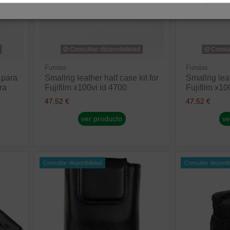
Consultar disponibilidad
Consul
Fundas
Fundas
 para
Smallrig leather half case kit for
Smallrig leat
ra
Fujifilm x100vi id 4700
Fujifilm x10
47,52 €
47,52 €
ver producto
ve
Consultar disponibilidad
Consultar disponib