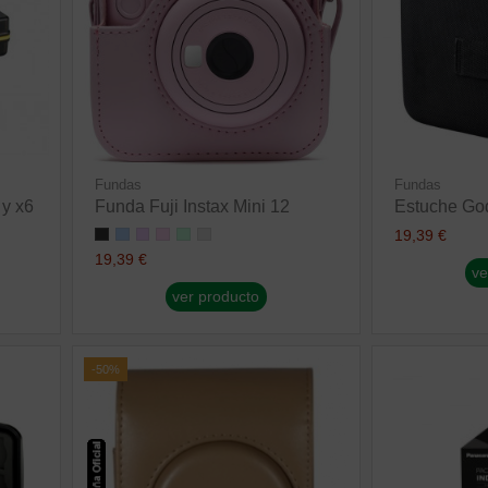
Fundas
Fundas
 y x6
Funda Fuji Instax Mini 12
Estuche Go
19,39 €
19,39 €
ve
ver producto
-50%