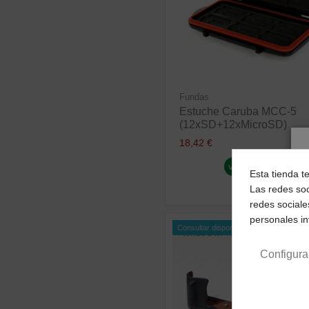
Fundas
Estuche Caruba MCC-5
(12xSD+12xMicroSD)
18,42 €
ver producto
Esta tienda t
Las redes soc
redes sociale
personales i
Consultar disponibilidad
Configura