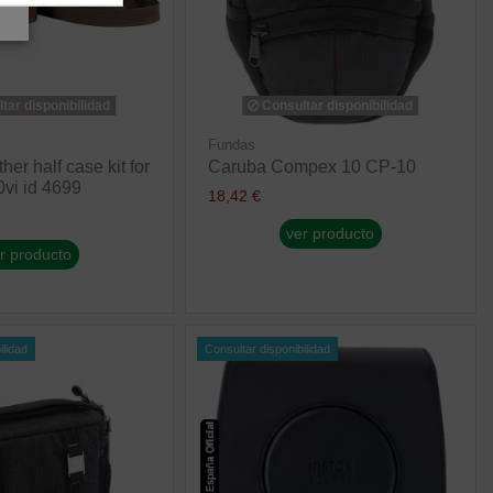
tar disponibilidad
Consultar disponibilidad
Fundas
her half case kit for
Caruba Compex 10 CP-10
0vi id 4699
18,42 €
ver producto
r producto
ilidad
Consultar disponibilidad