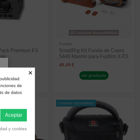
Consultar disponibilidad
Fundas
Pack Premium FX
SmallRig Kit Funda de Cuero
lsa
5449 Marrón para Fujifilm X-E5
48,49 €
×
r producto
ver producto
publicidad.
funciones de
to de datos
ilidad
Consultar disponibilidad
Aceptar
idad y cookies