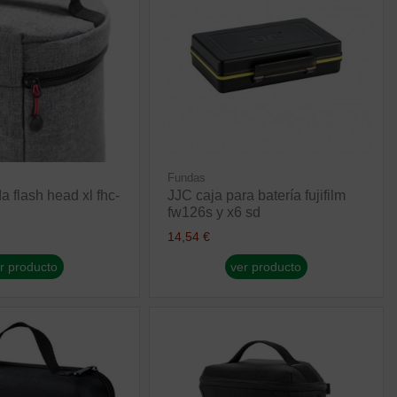
Fundas
 flash head xl fhc-
JJC caja para batería fujifilm
fw126s y x6 sd
14,54 €
r producto
ver producto