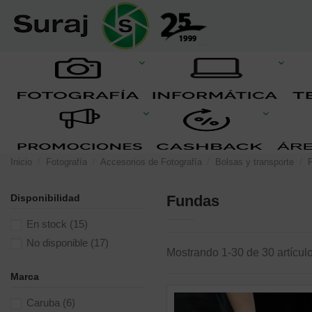
Inicio
Fotografía
Accesorios de Fotografía
Bolsas y transporte
Disponibilidad
Fundas
En stock
(15)
No disponible
(17)
Mostrando 1-30 de 30 artícul
Marca
Caruba
(6)