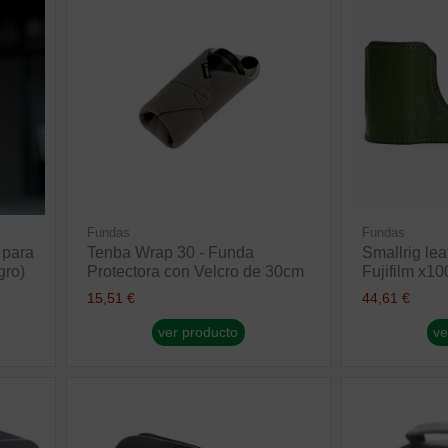
Fundas
Fundas
 para
Tenba Wrap 30 - Funda
Smallrig leat
gro)
Protectora con Velcro de 30cm
Fujifilm x10
15,51 €
44,61 €
ver producto
ve