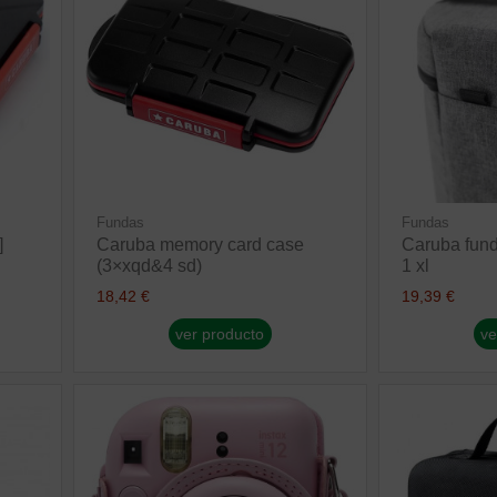
Fundas
Fundas
]
Caruba memory card case
Caruba funda
(3×xqd&4 sd)
1 xl
18,42 €
19,39 €
ver producto
ve