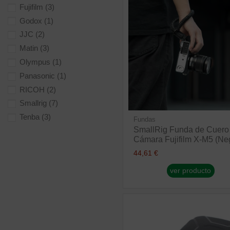
Fujifilm
(3)
Godox
(1)
JJC
(2)
Matin
(3)
Olympus
(1)
Panasonic
(1)
RICOH
(2)
Smallrig
(7)
Tenba
(3)
Fundas
SmallRig Funda de Cuero
Cámara Fujifilm X-M5 (Ne
44,61 €
ver producto