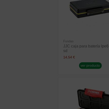
Fundas
JJC caja para batería lpe6
sd
14,54 €
ver producto