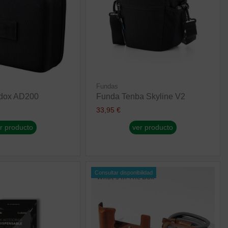
Fundas
dox AD200
Funda Tenba Skyline V2
33,95 €
r producto
ver producto
Consultar disponibilidad