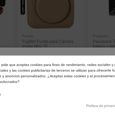
Fundas
Fotografía
Fujifilm Funda para Cámara
Panasonic 
Instax Mini 70
batería y bo
47,53 €
18,42 €
9,21 €
¿Dónde deseas recibir tu pedido?
ve
e pide que aceptes cookies para fines de rendimiento, redes sociales y 
ver producto
iales y las cookies publicitarias de terceros se utilizan para ofrecerte 
Selecciona tu ubicación para mostrarte los precios e
s y anuncios personalizados. ¿Aceptas estas cookies y el procesamien
impuestos correctos para tu región.
nvolucrados?
Consultar disponibilidad
Consultar disponib
Península y Baleares
Canarias
r
Política de privac