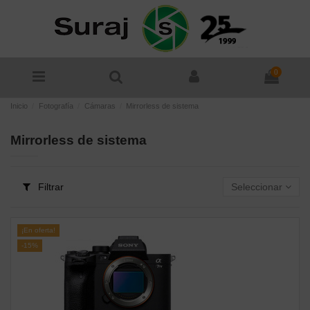
0
Inicio
Fotografía
Cámaras
Mirrorless de sistema
Mirrorless de sistema
Filtrar
Seleccionar
¡En oferta!
-15%