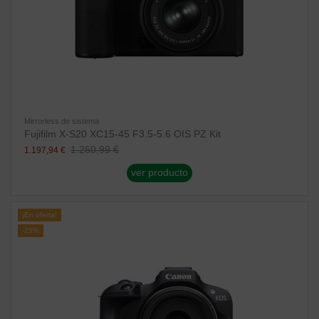
Mirrorless de sistema
Fujifilm X-S20 XC15-45 F3.5-5.6 OIS PZ Kit
1.260,99 €
1.197,94 €
ver producto
¡En oferta!
-25%