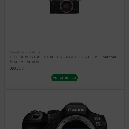
Mirrorless de sistema
FUJIFILM X-T30 III + XC 13-33MM F3.5-5.6 OIS Charcoal
Silver Anthracite
960,29 €
ver producto