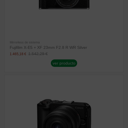
Mirrorless de sistema
Fujifilm X-E5 + XF 23mm F2.8 R WR Silver
1.542,29 €
1.465,18 €
ver producto