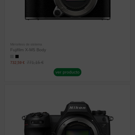
Mirrorless de sistema
Fujifilm X-M5 Body
771,15 €
732,59 €
ver producto