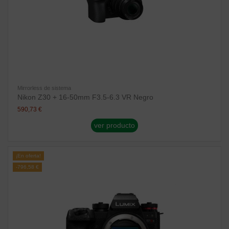
Mirrorless de sistema
Nikon Z30 + 16-50mm F3.5-6.3 VR Negro
590,73 €
ver producto
¡En oferta!
-796,58 €