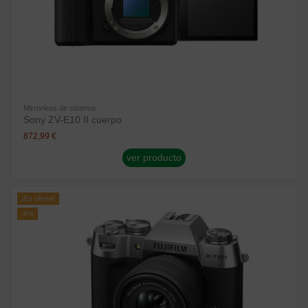
Mirrorless de sistema
Sony ZV-E10 II cuerpo
872,99 €
ver producto
¡En oferta!
-6%