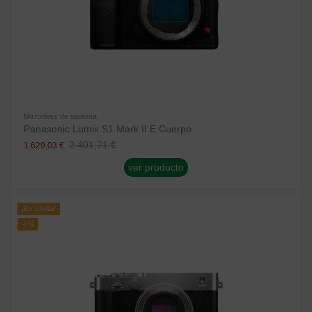
Mirrorless de sistema
Panasonic Lumix S1 Mark II E Cuerpo
2.401,71 €
1.629,03 €
ver producto
¡En oferta!
-5%