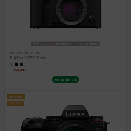
Producto disponible con otras opciones
Mirrorless de sistema
Fujifilm X-T50 Body
1.260,99 €
ver producto
¡En oferta!
-200,00 €