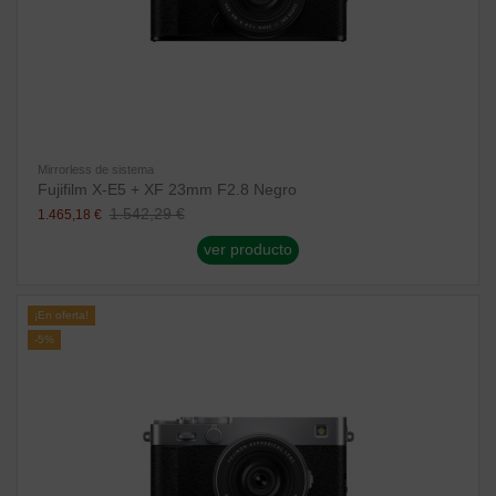
Mirrorless de sistema
Fujifilm X-E5 + XF 23mm F2.8 Negro
1.542,29 €
1.465,18 €
ver producto
¡En oferta!
-5%