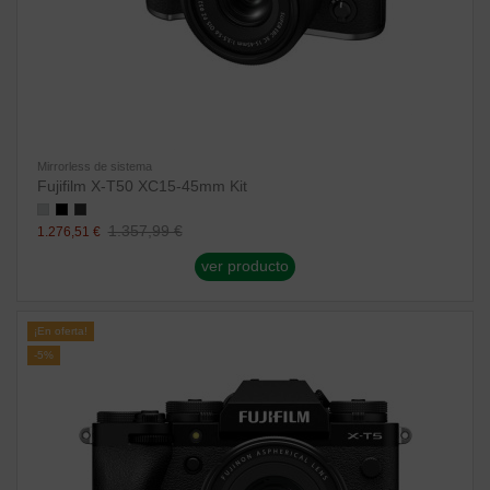
Mirrorless de sistema
Fujifilm X-T50 XC15-45mm Kit
1.357,99 €
1.276,51 €
ver producto
¡En oferta!
-5%