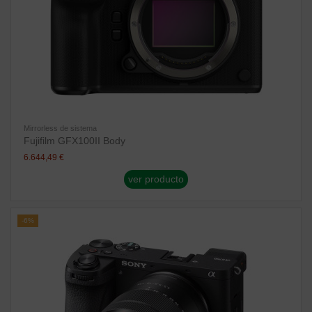
Mirrorless de sistema
Fujifilm GFX100II Body
6.644,49 €
ver producto
-6%