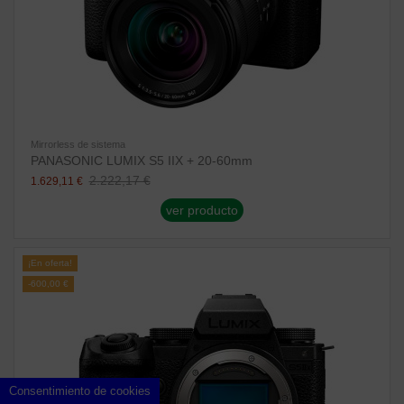
Mirrorless de sistema
PANASONIC LUMIX S5 IIX + 20-60mm
2.222,17 €
1.629,11 €
ver producto
¡En oferta!
-600,00 €
Consentimiento de cookies