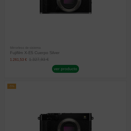
Mirrorless de sistema
Fujifilm X-E5 Cuerpo Silver
1.327,93 €
1.261,53 €
ver producto
-5%