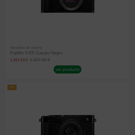
Mirrorless de sistema
Fujifilm X-E5 Cuerpo Negro
1.327,93 €
1.261,53 €
ver producto
-5%