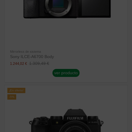
Mirrorless de sistema
Sony ILCE-A6700 Body
1.309,49 €
1.244,02 €
ver producto
¡En oferta!
-5%