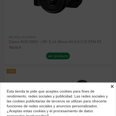
Mirrorless de sistema
Canon EOS R50V + RF-S 14-30mm f/4.5-6.3 IS STM PZ
762,41 €
ver producto
-10%
×
Esta tienda te pide que aceptes cookies para fines de
¿Dónde deseas recibir tu pedido?
rendimiento, redes sociales y publicidad. Las redes sociales y
las cookies publicitarias de terceros se utilizan para ofrecerte
Selecciona tu ubicación para mostrarte los precios e
funciones de redes sociales y anuncios personalizados.
impuestos correctos para tu región.
¿Aceptas estas cookies y el procesamiento de datos
personales involucrados?