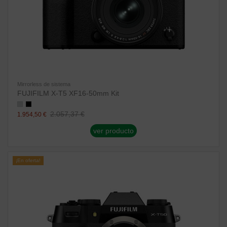
Mirrorless de sistema
FUJIFILM X-T5 XF16-50mm Kit
2.057,37 €
1.954,50 €
ver producto
¡En oferta!