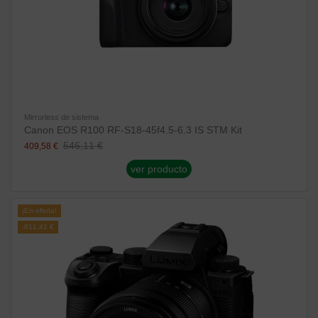
Mirrorless de sistema
Canon EOS R100 RF-S18-45f4.5-6.3 IS STM Kit
546,11 €
409,58 €
ver producto
¡En oferta!
-611,41 €