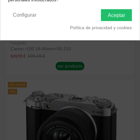
Península y Baleares
Canarias
Configurar
Aceptar
Política de privacidad y cookies
Fotografía
Canon r100 18-45mm+55-210
698,39 €
628,55 €
ver producto
¡En oferta!
-5%