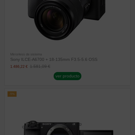
Mirrorless de sistema
Sony ILCE-A6700 + 18-135mm F3.5-5.6 OSS
1.581,09 €
1.486,22 €
ver producto
-5%