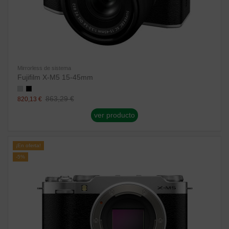
Mirrorless de sistema
Fujifilm X-M5 15-45mm
863,29 €
820,13 €
ver producto
¡En oferta!
-5%