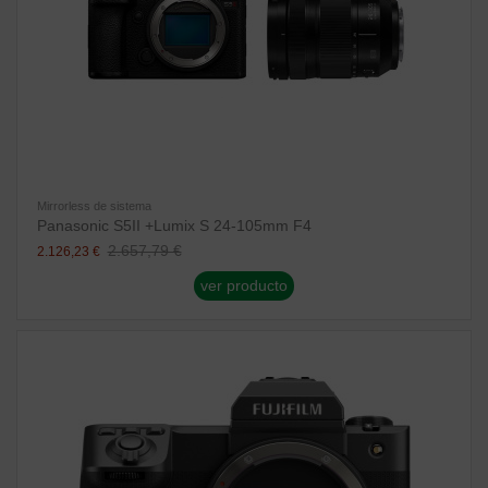
Mirrorless de sistema
Panasonic S5II +Lumix S 24-105mm F4
2.657,79 €
2.126,23 €
ver producto