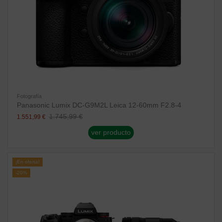
Fotografía
Panasonic Lumix DC-G9M2L Leica 12-60mm F2.8-4
1.745,99 €
1.551,99 €
ver producto
¡En oferta!
-20%