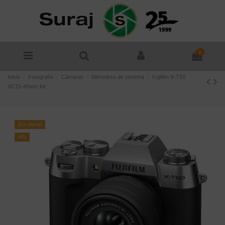
0
Inicio
Fotografía
Cámaras
Mirrorless de sistema
Fujifilm X-T50
XC15-45mm Kit
¡En oferta!
-6%