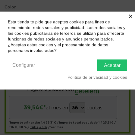
Color
×
Silver
Negro
Carbón
Esta tienda te pide que aceptes cookies para fines de
¿Dónde deseas recibir tu pedido?
rendimiento, redes sociales y publicidad. Las redes sociales y
las cookies publicitarias de terceros se utilizan para ofrecerte
Selecciona tu ubicación para mostrarte los precios e
funciones de redes sociales y anuncios personalizados.
impuestos correctos para tu región.
¿Aceptas estas cookies y el procesamiento de datos
personales involucrados?
Península y Baleares
Canarias
Configurar
Aceptar
Política de privacidad y cookies
Págalo a plazos con
39,54
€*
al mes en
cuotas
*Importe a financiar
1.423,31 €
/
Importe total adeudado
1.423,31 €
/
TIN
0,00 %
/
TAE
7,45 %
/
Ver más