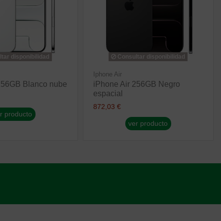
tar disponibilidad
Consultar disponibilidad
Iphone Air
 256GB Blanco nube
iPhone Air 256GB Negro
espacial
872,03 €
r producto
ver producto