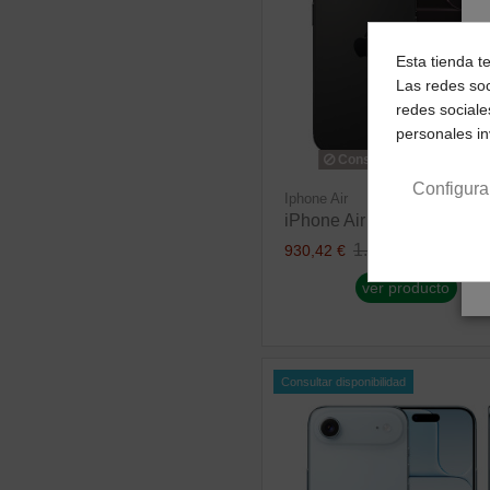
Esta tienda t
Las redes soc
redes sociale
personales i
Consultar disponibilidad
Configura
Iphone Air
iPhone Air 1TB Negro esp
1.163,03 €
930,42 €
ver producto
Consultar disponibilidad