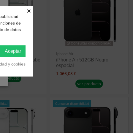
×
publicidad.
funciones de
to de datos
tar disponibilidad
Consultar disponibilidad
Aceptar
Iphone Air
 512GB Blanco nube
iPhone Air 512GB Negro
idad y cookies
espacial
1.066,03 €
r producto
ver producto
ilidad
Consultar disponibilidad