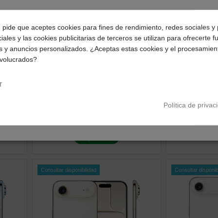
¿Dónde deseas recibir tu pedido?
e pide que aceptes cookies para fines de rendimiento, redes sociales y 
iales y las cookies publicitarias de terceros se utilizan para ofrecerte 
Selecciona tu ubicación para mostrarte los precios e
s y anuncios personalizados. ¿Aceptas estas cookies y el procesamien
impuestos correctos para tu región.
nvolucrados?
Consultar disponibilidad
Consul
Península y Baleares
Canarias
r
Iphone Air
Iphone Air
acial
iPhone Air 512GB Dorado
iPhone Air
Política de privac
claro
1.066,03 €
1.066,03 €
ve
ver producto
Consultar disponibilidad
Consultar disponib