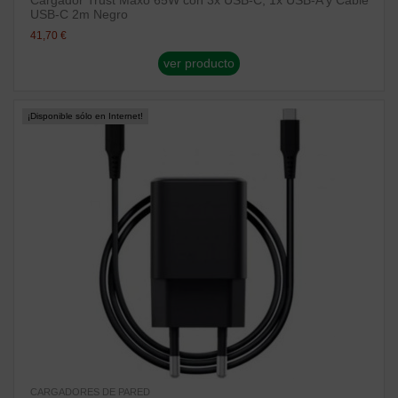
Cargador Trust Maxo 65W con 3x USB-C, 1x USB-A y Cable
USB-C 2m Negro
41,70 €
ver producto
¡Disponible sólo en Internet!
CARGADORES DE PARED