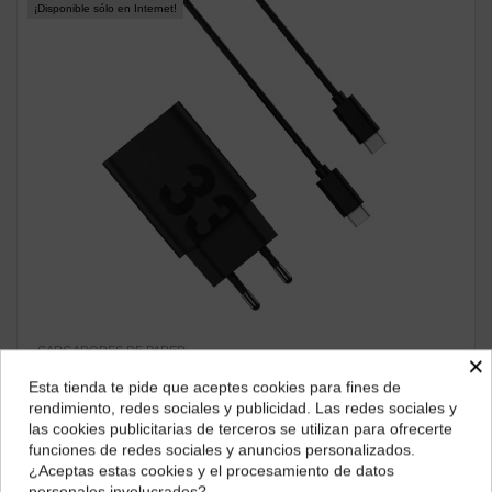
¡Disponible sólo en Internet!
CARGADORES DE PARED
×
Cargador de Pared Motorola 33W USB-A con Cable USB-A
Esta tienda te pide que aceptes cookies para fines de
a USB-C Negro (119MOTO33W)
¿Dónde deseas recibir tu pedido?
rendimiento, redes sociales y publicidad. Las redes sociales y
25,21 €
las cookies publicitarias de terceros se utilizan para ofrecerte
Selecciona tu ubicación para mostrarte los precios e
ver producto
funciones de redes sociales y anuncios personalizados.
impuestos correctos para tu región.
¿Aceptas estas cookies y el procesamiento de datos
personales involucrados?