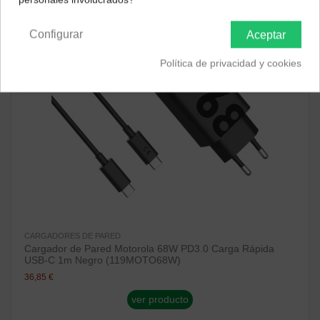
Península y Baleares
Canarias
¡Disponible sólo en Internet!
Configurar
Aceptar
Política de privacidad y cookies
CARGADORES DE PARED
Cargador de Pared Motorola 68W PD3.0 Carga Rápida
USB-C 1m Negro (119MOTO68W)
36,85 €
ver producto