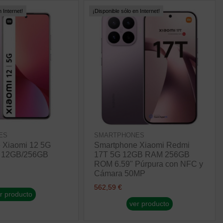
 Internet!
¡Disponible sólo en Internet!
ES
SMARTPHONES
 Xiaomi 12 5G
Smartphone Xiaomi Redmi
+ 12GB/256GB
17T 5G 12GB RAM 256GB
ROM 6.59" Púrpura con NFC y
Cámara 50MP
562,59 €
r producto
ver producto