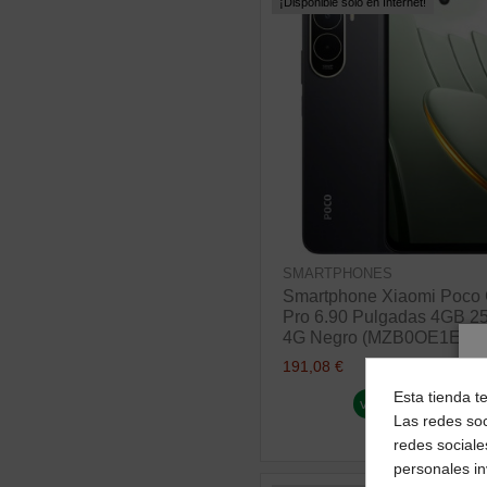
¡Disponible sólo en Internet!
SMARTPHONES
Smartphone Xiaomi Poco
Pro 6.90 Pulgadas 4GB 
4G Negro (MZB0OE1EU)
191,08 €
Esta tienda t
ver producto
Las redes soc
redes sociale
personales i