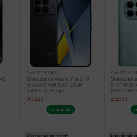
SMARTPHONES
SMARTPHON
 X8
Smartphone Xiaomi Poco F8
Smartphone
Ultra 6.9" AMOLED 12GB
6.77" 8GB 
256GB 5G Negro
(MZB0NR5
707,12 €
292,93 €
ver producto
ve
¡Disponible sólo en Internet!
¡Disponible sólo en