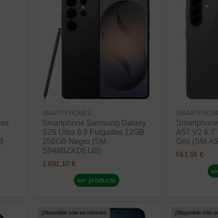
SMARTPHONES
SMARTPHON
omi
Smartphone Samsung Galaxy
Smartphone
S26 Ultra 6.9 Pulgadas 12GB
A57 V2 6.7
B
256GB Negro (SM-
Gris (SM-A
S948BZKDEUB)
563,56 €
1.031,10 €
ve
ver producto
¡Disponible sólo en Internet!
¡Disponible sólo en