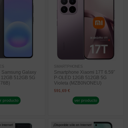
ES
SMARTPHONES
 Samsung Galaxy
Smartphone Xiaomi 17T 6.59"
" 12GB 512GB 5G
P-OLED 12GB 512GB 5G
576B)
Violeta (MZB0NONEU)
591,69 €
r producto
ver producto
 Internet!
¡Disponible sólo en Internet!