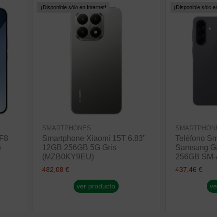
¡Disponible sólo en Internet!
¡Disponible sólo en
SMARTPHONES
SMARTPHON
 F8
Smartphone Xiaomi 15T 6.83"
Teléfono S
G
12GB 256GB 5G Gris
Samsung Ga
(MZB0KY9EU)
256GB SM
482,08 €
437,46 €
ver producto
ve