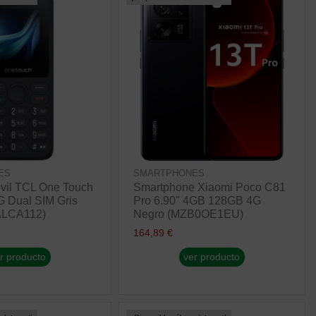
ES
SMARTPHONES
vil TCL One Touch
Smartphone Xiaomi Poco C81
G Dual SIM Gris
Pro 6.90" 4GB 128GB 4G
ALCA112)
Negro (MZB0OE1EU)
164,89 €
r producto
ver producto