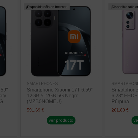
¡Disponible sólo en Internet!
¡Disponible sólo en
SMARTPHONES
SMARTPHON
.59"
Smartphone Xiaomi 17T 6.59"
Smartphone
ity
12GB 512GB 5G Negro
6.28" FHD
5G
(MZB0NOMEU)
Púrpura
591,69 €
261,89 €
ver producto
ve