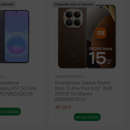
 Internet!
¡Disponible sólo en Internet!
ES
SMARTPHONES
martphone
Smartphone Xiaomi Redmi
laxy A57 5G Gris
Note 15 Pro Plus 6.83" 8GB
-A576BZADEUB
256GB 5G Marrón
(MZB0MIGEU)
387,02 €
r producto
ver producto