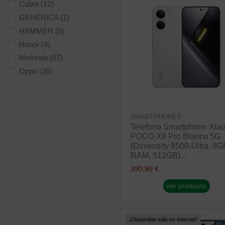
Cubot
(12)
GENERICA
(1)
HAMMER
(9)
Honor
(4)
Motorola
(67)
Oppo
(26)
Redmi
(1)
Samsung
(208)
TCL
(7)
SMARTPHONES
ULEFONE
(26)
Teléfono Smartphone Xia
POCO X8 Pro Blanco 5G
vivo
(4)
(Dimensity 8500-Ultra, 8G
XIAOMI
(400)
RAM, 512GB)...
ZTE
(49)
390,90 €
ver producto
¡Disponible sólo en Internet!