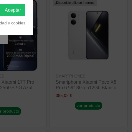
 Internet!
¡Disponible sólo en Internet!
Aceptar
idad y cookies
ES
SMARTPHONES
 Xiaomi 17T Pro
Smartphone Xiaomi Poco X8
 256GB 5G Azul
Pro 6.59" 8Gb 512Gb Blanco
385,08 €
ver producto
r producto