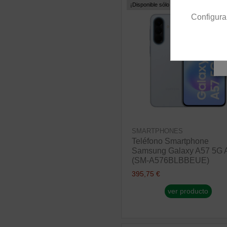
¡Disponible sólo en Internet!
Configura
SMARTPHONES
Teléfono Smartphone
Samsung Galaxy A57 5G 
(SM-A576BLBBEUE)
395,75 €
ver producto