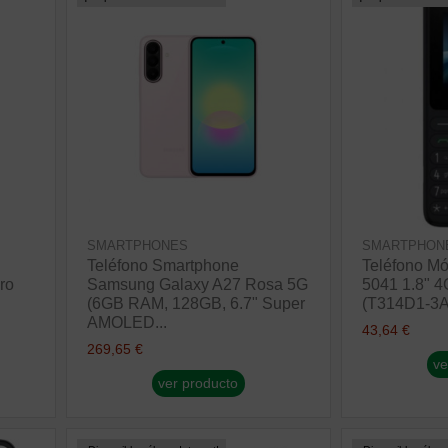
SMARTPHONES
SMARTPHON
Teléfono Smartphone
Teléfono Mó
ro
Samsung Galaxy A27 Rosa 5G
5041 1.8" 4
(6GB RAM, 128GB, 6.7" Super
(T314D1-3
AMOLED...
43,64 €
269,65 €
ve
ver producto