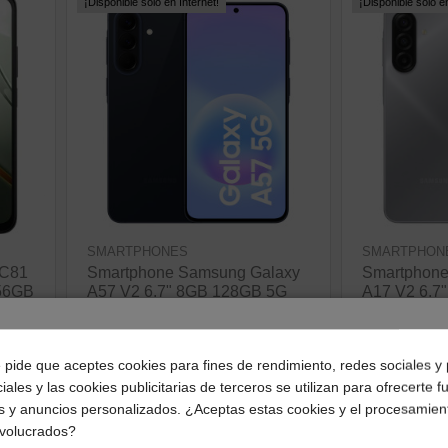
¡Disponible sólo en Internet!
¡Disponible sólo en
SMARTPHONES
SMARTPHON
 C81
Smartphone Samsung Galaxy
Smartphone
256GB
A57 V2 6.7" 8GB 128GB 5G
A17 V2 6.7
Azul Oscuro (SM-
Gris (SM-A
A576BDBBEUE)
183,32 €
¿Dónde deseas recibir tu pedido?
387,02 €
e pide que aceptes cookies para fines de rendimiento, redes sociales y 
ve
iales y las cookies publicitarias de terceros se utilizan para ofrecerte 
ver producto
Selecciona tu ubicación para mostrarte los precios e
s y anuncios personalizados. ¿Aceptas estas cookies y el procesamien
impuestos correctos para tu región.
nvolucrados?