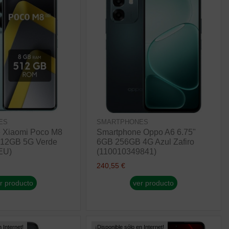
ES
SMARTPHONES
 Xiaomi Poco M8
Smartphone Oppo A6 6.75"
512GB 5G Verde
6GB 256GB 4G Azul Zafiro
EU)
(110010349841)
240,55 €
r producto
ver producto
 Internet!
¡Disponible sólo en Internet!