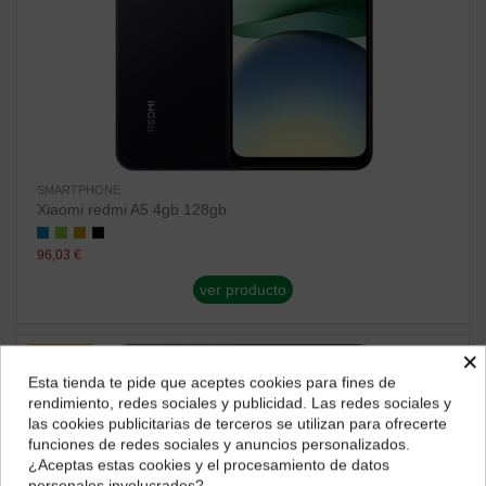
SMARTPHONE
Xiaomi redmi A5 4gb 128gb
96,03 €
ver producto
×
¡En oferta!
-10%
Esta tienda te pide que aceptes cookies para fines de
¿Dónde deseas recibir tu pedido?
rendimiento, redes sociales y publicidad. Las redes sociales y
las cookies publicitarias de terceros se utilizan para ofrecerte
Selecciona tu ubicación para mostrarte los precios e
funciones de redes sociales y anuncios personalizados.
impuestos correctos para tu región.
¿Aceptas estas cookies y el procesamiento de datos
personales involucrados?