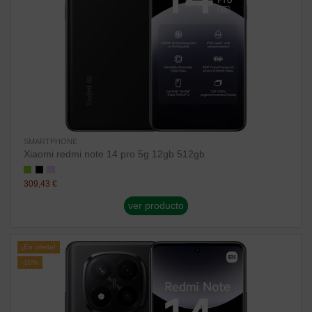
SMARTPHONE
Xiaomi redmi note 14 pro 5g 12gb 512gb
309,43 €
ver producto
¡En oferta!
-10%