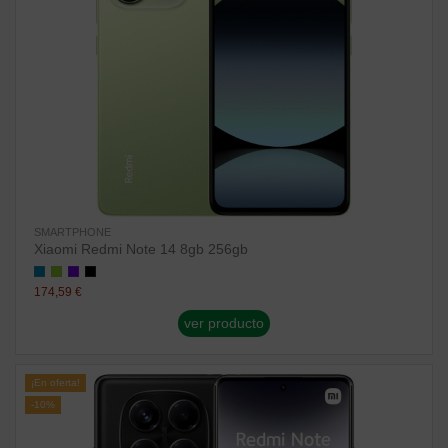
SMARTPHONE
Xiaomi Redmi Note 14 8gb 256gb
174,59 €
ver producto
¡En oferta!
-10%