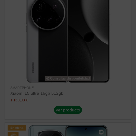
Consultar disponibilidad
SMARTPHONE
Xiaomi 15 ultra 16gb 512gb
1.163,03 €
ver producto
¡En oferta!
-15%