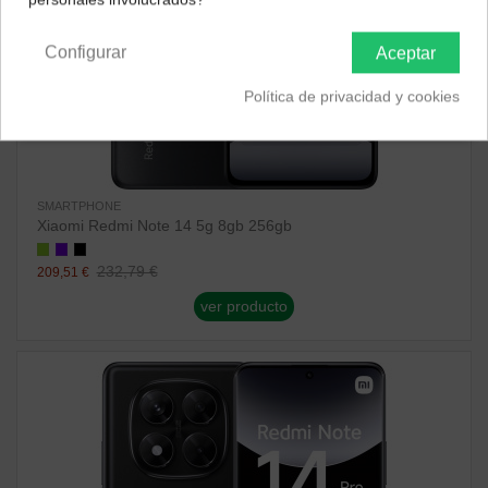
Península y Baleares
Canarias
Configurar
Aceptar
Política de privacidad y cookies
SMARTPHONE
Xiaomi Redmi Note 14 5g 8gb 256gb
232,79 €
209,51 €
ver producto