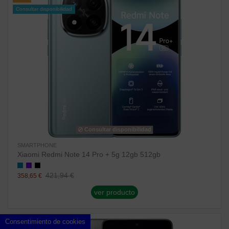
Consultar disponibilidad
Consultar disponibilidad
SMARTPHONE
Xiaomi Redmi Note 14 Pro + 5g 12gb 512gb
421,94 €
358,65 €
ver producto
Consentimiento de cookies
Consultar disponibilidad