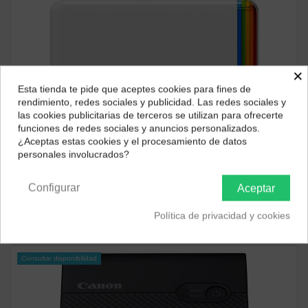
×
Esta tienda te pide que aceptes cookies para fines de
¿Dónde deseas recibir tu pedido?
rendimiento, redes sociales y publicidad. Las redes sociales y
las cookies publicitarias de terceros se utilizan para ofrecerte
Selecciona tu ubicación para mostrarte los precios e
funciones de redes sociales y anuncios personalizados.
impuestos correctos para tu región.
¿Aceptas estas cookies y el procesamiento de datos
Consultar disponibilidad
personales involucrados?
Península y Baleares
Canarias
Impresoras Fotográficas
Polaroid Hi-Print 2x3 Pocket Photo Printer, impresora
Configurar
Aceptar
96,99 €
Política de privacidad y cookies
ver producto
Consultar disponibilidad