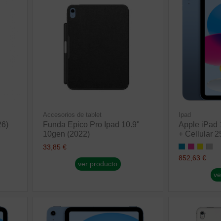
Accesorios de tablet
Ipad
26)
Funda Epico Pro Ipad 10.9"
Apple iPad 
10gen (2022)
+ Cellular 
33,85 €
852,63 €
ver producto
ve