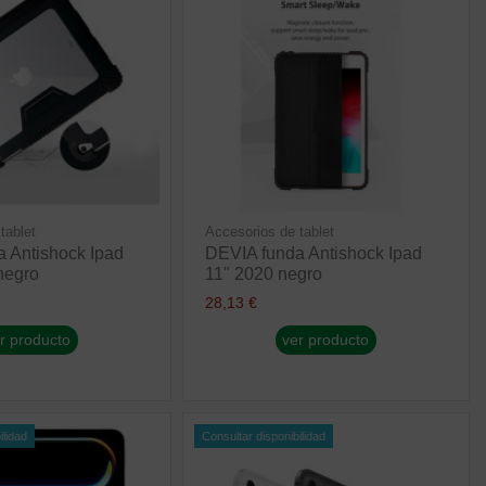
tablet
Accesorios de tablet
 Antishock Ipad
DEVIA funda Antishock Ipad
negro
11" 2020 negro
28,13 €
r producto
ver producto
ilidad
Consultar disponibilidad