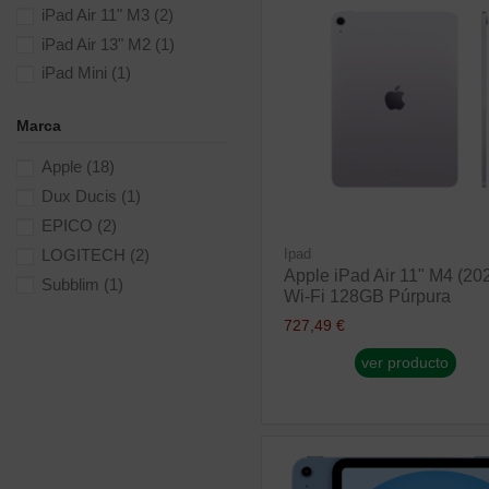
iPad Air 11" M3
(2)
iPad Air 13" M2
(1)
iPad Mini
(1)
Marca
Apple
(18)
Dux Ducis
(1)
EPICO
(2)
LOGITECH
(2)
Ipad
Apple iPad Air 11" M4 (20
Subblim
(1)
Wi-Fi 128GB Púrpura
727,49 €
ver producto