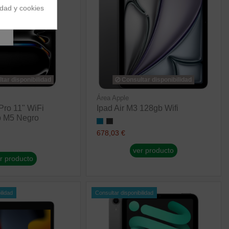
idad y cookies
tar disponibilidad
Consultar disponibilidad
Área Apple
Pro 11" WiFi
Ipad Air M3 128gb Wifi
 M5 Negro
678,03 €
ver producto
r producto
ilidad
Consultar disponibilidad