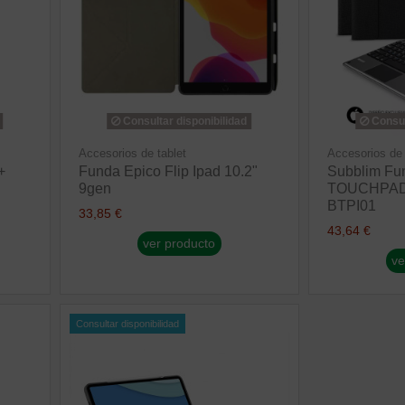
Consultar disponibilidad
Consul
Accesorios de tablet
Accesorios de 
+
Funda Epico Flip Ipad 10.2"
Subblim Fu
9gen
TOUCHPAD 
BTPI01
33,85 €
43,64 €
ver producto
ve
Consultar disponibilidad