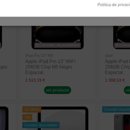
Política de privac
Consultar disponibilidad
Consul
iPad Pro 13" M4
Ipad
Apple iPad Pro 13" WiFi
Apple iPad 
egro
256GB Chip M5 Negro
256GB Chip
Espacial
Espacial
1.513,19 €
1.308,53 €
ver producto
ve
¡En oferta!
Consultar disponib
-8%
Consultar disponibilidad