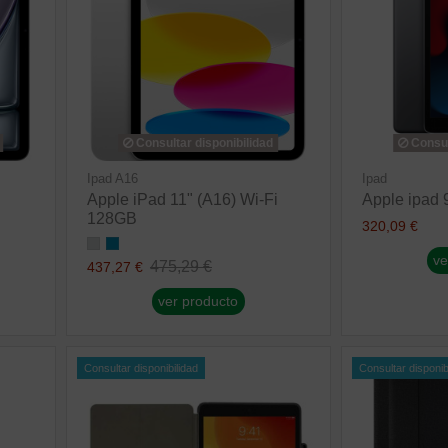
Consultar disponibilidad
Consul
Ipad A16
Ipad
Apple iPad 11" (A16) Wi-Fi
Apple ipad 
128GB
320,09 €
ve
475,29 €
437,27 €
ver producto
Consultar disponibilidad
Consultar disponib