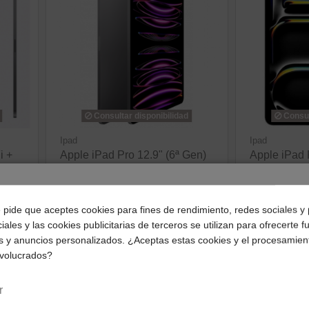
Consultar disponibilidad
Consul
Ipad
Ipad
i +
Apple iPad Pro 12.9" (6ª Gen)
Apple iPad 
ial
256GB Wi-Fi Gris Espacial
Cellular 51
1.066,99 €
1.823,59 €
¿Dónde deseas recibir tu pedido?
e pide que aceptes cookies para fines de rendimiento, redes sociales y 
ver producto
ve
iales y las cookies publicitarias de terceros se utilizan para ofrecerte 
Selecciona tu ubicación para mostrarte los precios e
s y anuncios personalizados. ¿Aceptas estas cookies y el procesamien
impuestos correctos para tu región.
nvolucrados?
Consultar disponibilidad
Consultar disponib
Península y Baleares
Canarias
r