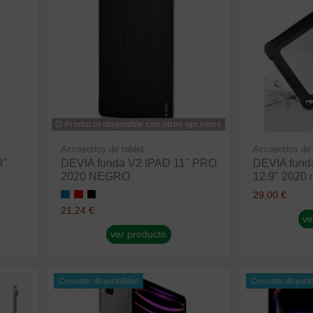
Producto disponible con otras opciones
Accesorios de tablet
Accesorios de 
9"
DEVIA funda V2 IPAD 11" PRO
DEVIA funda
2020 NEGRO
12.9" 2020 
29,00 €
21,24 €
ve
ver producto
Consultar disponibilidad
Consultar disponib