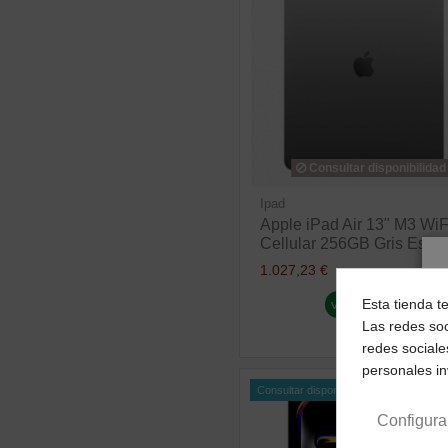
Consultar disponibilidad
Ipad
Apple iPad Air 13" M3 WiF
Cellular 256GB Gris Espac
1.027,23 €
Esta tienda t
ver producto
Las redes soc
redes sociale
personales i
Consultar disponibilidad
Configura