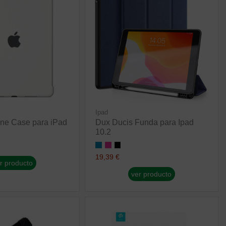
Ipad
one Case para iPad
Dux Ducis Funda para Ipad
10.2
19,39 €
r producto
ver producto