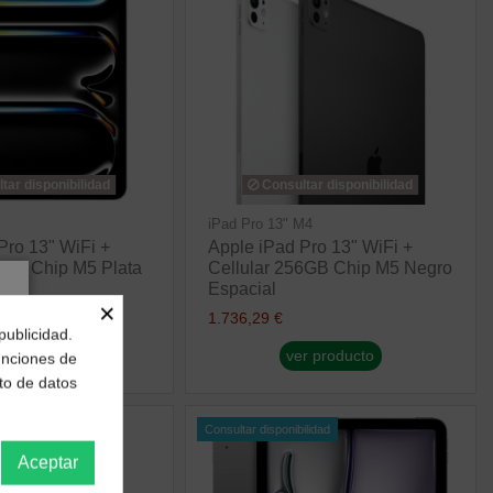
tar disponibilidad
Consultar disponibilidad
iPad Pro 13" M4
Pro 13" WiFi +
Apple iPad Pro 13" WiFi +
2GB Chip M5 Plata
Cellular 256GB Chip M5 Negro
Espacial
×
1.736,29 €
publicidad.
r producto
ver producto
funciones de
to de datos
ilidad
Consultar disponibilidad
Aceptar