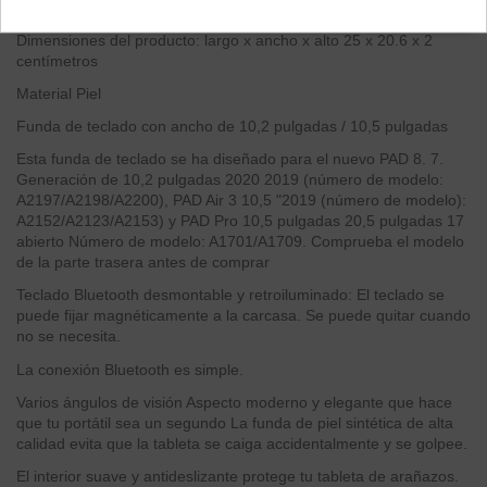
Función especial
Magnéticamente
Dimensiones del producto: largo x ancho x alto
25 x 20.6 x 2
centímetros
Material
Piel
Funda de teclado con ancho de 10,2 pulgadas / 10,5 pulgadas
Esta funda de teclado se ha diseñado para el nuevo PAD 8. 7.
Generación de 10,2 pulgadas 2020 2019 (número de modelo:
A2197/A2198/A2200), PAD Air 3 10,5 "2019 (número de modelo):
A2152/A2123/A2153) y PAD Pro 10,5 pulgadas 20,5 pulgadas 17
abierto Número de modelo: A1701/A1709. Comprueba el modelo
de la parte trasera antes de comprar
Teclado Bluetooth desmontable y retroiluminado: El teclado se
puede fijar magnéticamente a la carcasa. Se puede quitar cuando
no se necesita.
La conexión Bluetooth es simple.
Varios ángulos de visión Aspecto moderno y elegante que hace
que tu portátil sea un segundo La funda de piel sintética de alta
calidad evita que la tableta se caiga accidentalmente y se golpee.
El interior suave y antideslizante protege tu tableta de arañazos.