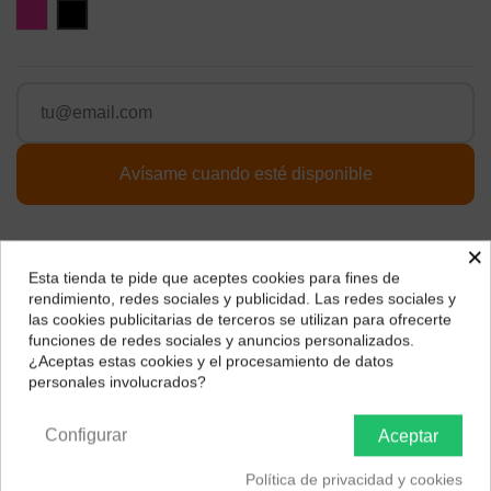
Rosa
Negro
×
Descripción
Esta tienda te pide que aceptes cookies para fines de
¿Dónde deseas recibir tu pedido?
rendimiento, redes sociales y publicidad. Las redes sociales y
Tamaño máximo del dispositivo compatible
10.2 Pulgadas
las cookies publicitarias de terceros se utilizan para ofrecerte
Selecciona tu ubicación para mostrarte los precios e
Color
Rosa, Negro
funciones de redes sociales y anuncios personalizados.
impuestos correctos para tu región.
¿Aceptas estas cookies y el procesamiento de datos
Nota: Compatibles con Apple iPad
personales involucrados?
Península y Baleares
Canarias
Aparatos compatibles
Tablet
Tipo de conector
Bluetooth, USB, Micro USB
Configurar
Aceptar
Descripción del teclado
Inalámbrico
Política de privacidad y cookies