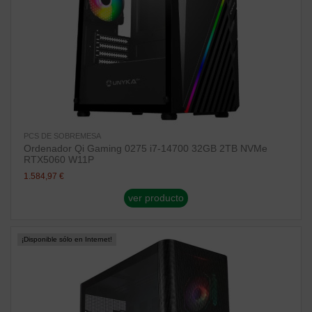
PCS DE SOBREMESA
Ordenador Qi Gaming 0275 i7-14700 32GB 2TB NVMe
RTX5060 W11P
1.584,97 €
ver producto
¡Disponible sólo en Internet!