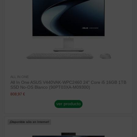
ALL IN ONE
All In One ASUS V440VAK-WPC2460 24" Core i5 16GB 1TB
SSD No-OS Blanco (90PT03XA-M09300)
808,97 €
ver producto
¡Disponible sólo en Internet!