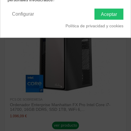
Península y Baleares
Canarias
¡Disponible sólo en Internet!
Configurar
Aceptar
Política de privacidad y cookies
PCS DE SOBREMESA
Ordenador Enterprise Manhattan FX Pro Intel Core i7-
14700, 16GB DDR5, SSD 1TB, WiFi 6,...
1.096,09 €
ver producto