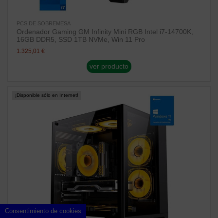
PCS DE SOBREMESA
Ordenador Gaming GM Infinity Mini RGB Intel i7-14700K,
16GB DDR5, SSD 1TB NVMe, Win 11 Pro
1.325,01 €
ver producto
¡Disponible sólo en Internet!
Consentimiento de cookies