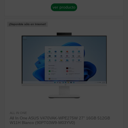
ver producto
¡Disponible sólo en Internet!
ALL IN ONE
All In One ASUS V470VAK-WPE275W 27" 16GB 512GB
W11H Blanco (90PT03W9-M03YV0)