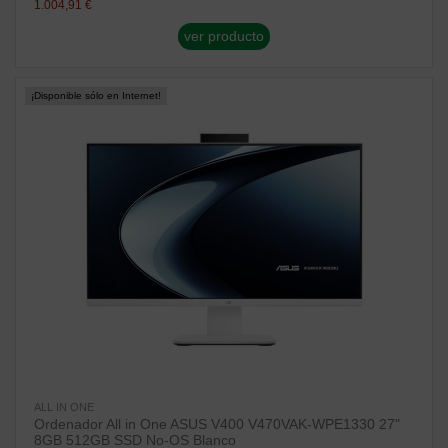
1.004,91 €
ver producto
¡Disponible sólo en Internet!
ALL IN ONE
Ordenador All in One ASUS V400 V470VAK-WPE1330 27"
8GB 512GB SSD No-OS Blanco