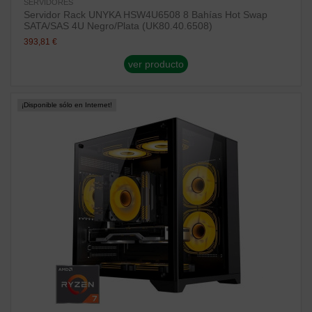
SERVIDORES
Servidor Rack UNYKA HSW4U6508 8 Bahías Hot Swap
SATA/SAS 4U Negro/Plata (UK80.40.6508)
393,81 €
ver producto
¡Disponible sólo en Internet!