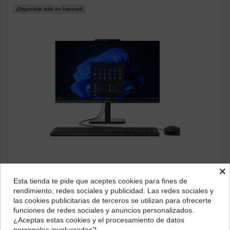
¡Disponible sólo en Internet!
×
ALL IN ONE
All in One Lenovo V100 24" IPS FHD Intel N100 8GB
Esta tienda te pide que aceptes cookies para fines de
512GB SSD W11P (13JA000WSP)
¿Dónde deseas recibir tu pedido?
rendimiento, redes sociales y publicidad. Las redes sociales y
627,58 €
las cookies publicitarias de terceros se utilizan para ofrecerte
Selecciona tu ubicación para mostrarte los precios e
funciones de redes sociales y anuncios personalizados.
ver producto
impuestos correctos para tu región.
¿Aceptas estas cookies y el procesamiento de datos
personales involucrados?