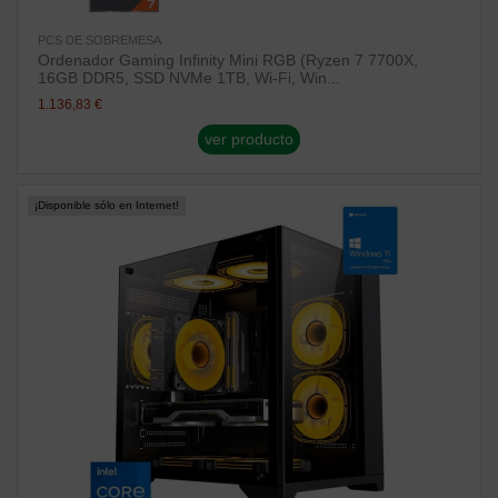
PCS DE SOBREMESA
Ordenador Gaming Infinity Mini RGB (Ryzen 7 7700X,
16GB DDR5, SSD NVMe 1TB, Wi-Fi, Win...
1.136,83 €
ver producto
¡Disponible sólo en Internet!