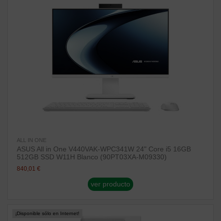
ALL IN ONE
ASUS All in One V440VAK-WPC341W 24" Core i5 16GB
512GB SSD W11H Blanco (90PT03XA-M09330)
840,01 €
ver producto
¡Disponible sólo en Internet!