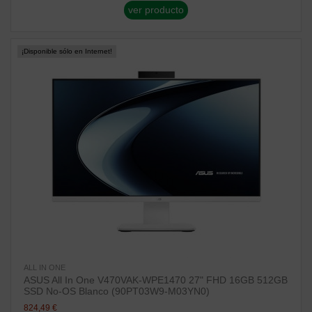
ver producto
¡Disponible sólo en Internet!
ALL IN ONE
ASUS All In One V470VAK-WPE1470 27" FHD 16GB 512GB
SSD No-OS Blanco (90PT03W9-M03YN0)
824,49 €