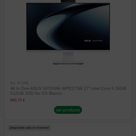
ALL IN ONE
All In One ASUS V470VAK-WPE273W 27" Intel Core 5 16GB
512GB SSD No-OS Blanco...
880,75 €
ver producto
¡Disponible sólo en Internet!