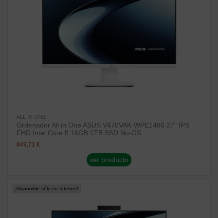
ALL IN ONE
Ordenador All in One ASUS V470VAK-WPE1480 27" IPS
FHD Intel Core 5 16GB 1TB SSD No-OS...
849,71 €
ver producto
¡Disponible sólo en Internet!