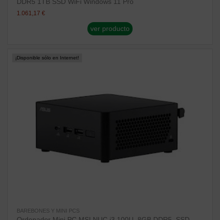
DDR5 1TB SSD WiFi Windows 11 Pro
1.061,17 €
ver producto
¡Disponible sólo en Internet!
BAREBONES Y MINI PCS
Ordenador Mini PC MSI NUC i3 100U, 8GB DDR5, SSD