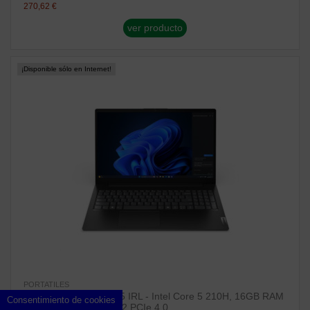
270,62 €
ver producto
¡Disponible sólo en Internet!
PORTATILES
Portátil Lenovo V15 G5 IRL - Intel Core 5 210H, 16GB RAM
Consentimiento de cookies
DDR5, 512GB SSD M.2 PCIe 4.0,...