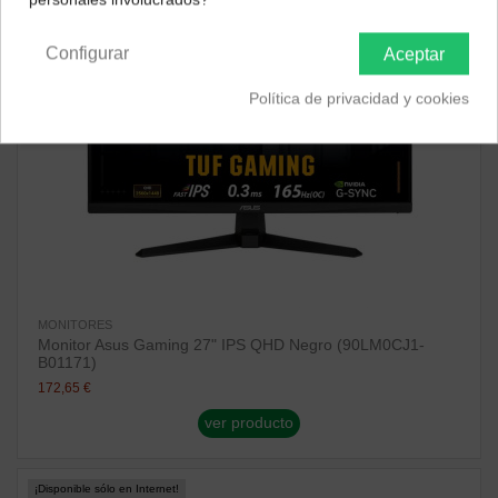
Península y Baleares
Canarias
Configurar
Aceptar
Política de privacidad y cookies
MONITORES
Monitor Asus Gaming 27" IPS QHD Negro (90LM0CJ1-
B01171)
172,65 €
ver producto
¡Disponible sólo en Internet!