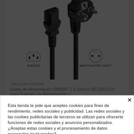
CABLES DE ENERGIA
Cable de Alimentación EWENT 1.5 metros IEC320-C13
para Fuentes de Alimentación y...
×
15,51 €
Esta tienda te pide que aceptes cookies para fines de
¿Dónde deseas recibir tu pedido?
ver producto
rendimiento, redes sociales y publicidad. Las redes sociales y
las cookies publicitarias de terceros se utilizan para ofrecerte
Selecciona tu ubicación para mostrarte los precios e
funciones de redes sociales y anuncios personalizados.
impuestos correctos para tu región.
¿Aceptas estas cookies y el procesamiento de datos
¡Disponible sólo en Internet!
personales involucrados?