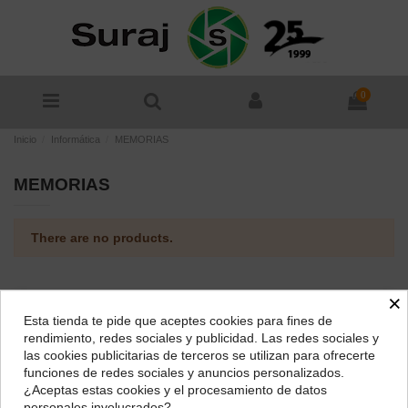
0
Inicio
Informática
MEMORIAS
MEMORIAS
There are no products.
×
Esta tienda te pide que aceptes cookies para fines de
¿Dónde deseas recibir tu pedido?
rendimiento, redes sociales y publicidad. Las redes sociales y
las cookies publicitarias de terceros se utilizan para ofrecerte
Selecciona tu ubicación para mostrarte los precios e
funciones de redes sociales y anuncios personalizados.
impuestos correctos para tu región.
¿Aceptas estas cookies y el procesamiento de datos
personales involucrados?