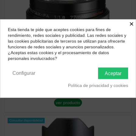
×
Esta tienda te pide que aceptes cookies para fines de
¿Dónde deseas recibir tu pedido?
rendimiento, redes sociales y publicidad. Las redes sociales y
las cookies publicitarias de terceros se utilizan para ofrecerte
Selecciona tu ubicación para mostrarte los precios e
funciones de redes sociales y anuncios personalizados.
impuestos correctos para tu región.
¿Aceptas estas cookies y el procesamiento de datos
personales involucrados?
Península y Baleares
Canarias
Consultar disponibilidad
Configurar
Aceptar
Pentax
Política de privacidad y cookies
PENTAX FA 77MM F/1.8 LE
532,53 €
ver producto
Consultar disponibilidad