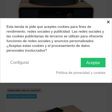
×
Esta tienda te pide que aceptes cookies para fines de
¿Dónde deseas recibir tu pedido?
rendimiento, redes sociales y publicidad. Las redes sociales y
las cookies publicitarias de terceros se utilizan para ofrecerte
Selecciona tu ubicación para mostrarte los precios e
funciones de redes sociales y anuncios personalizados.
impuestos correctos para tu región.
¿Aceptas estas cookies y el procesamiento de datos
Consultar disponibilidad
personales involucrados?
Península y Baleares
Canarias
MICROCADENAS
Microcadena Thomson MIC300TT con Tocadiscos, CD, FM,
Bluetooth y USB de Madera
Configurar
Aceptar
189,14 €
Política de privacidad y cookies
ver producto
¡Disponible sólo en Internet!
Consultar disponibilidad