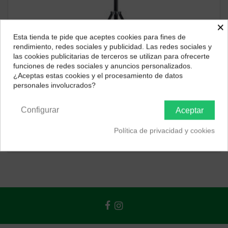
×
Esta tienda te pide que aceptes cookies para fines de
¿Dónde deseas recibir tu pedido?
rendimiento, redes sociales y publicidad. Las redes sociales y
las cookies publicitarias de terceros se utilizan para ofrecerte
Selecciona tu ubicación para mostrarte los precios e
funciones de redes sociales y anuncios personalizados.
impuestos correctos para tu región.
¿Aceptas estas cookies y el procesamiento de datos
Consultar disponibilidad
personales involucrados?
Península y Baleares
Canarias
Fotografía
PHOTTIX PIE SALDO 240CM FOCO
Configurar
Aceptar
67,80 €
61,02 €
Política de privacidad y cookies
ver producto