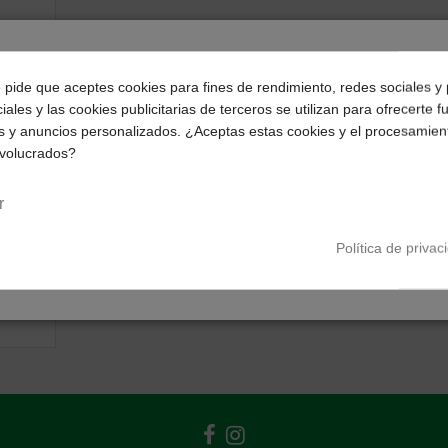
¿Dónde deseas recibir tu pedido?
e pide que aceptes cookies para fines de rendimiento, redes sociales y 
iales y las cookies publicitarias de terceros se utilizan para ofrecerte 
Selecciona tu ubicación para mostrarte los precios e
s y anuncios personalizados. ¿Aceptas estas cookies y el procesamien
impuestos correctos para tu región.
nvolucrados?
Península y Baleares
Canarias
r
Política de privac