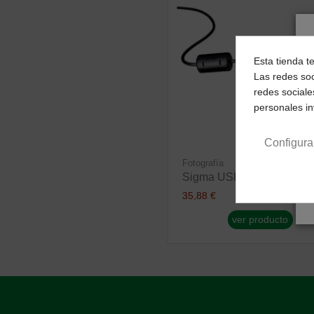
Esta tienda t
Las redes soc
redes sociale
personales i
Configura
Fotografía
Sigma USB DOCK
35,88 €
ver producto