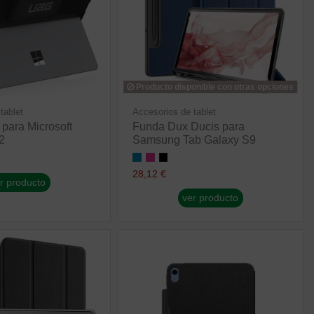
Producto disponible con otras opciones
tablet
Accesorios de tablet
para Microsoft
Funda Dux Ducis para
2
Samsung Tab Galaxy S9
28,12 €
r producto
ver producto