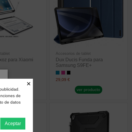
tablet
Accesorios de tablet
xoz para Xiaomi
Dux Ducis Funda para
Samsung S9FE+
29,09 €
×
publicidad.
r producto
ver producto
funciones de
to de datos
Aceptar