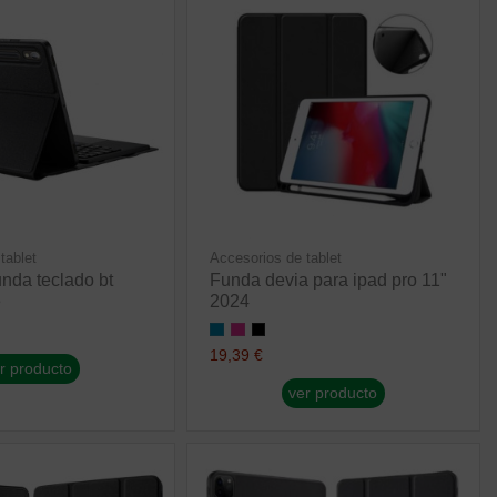
tablet
Accesorios de tablet
unda teclado bt
Funda devia para ipad pro 11"
e
2024
19,39 €
r producto
ver producto