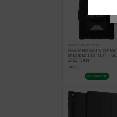
Accesorios de tablet
UAG Metropolis with hand
srtap Ipad 10.9" (10TH GE
2022) Case
44,52 €
ver producto