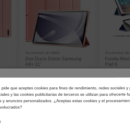
Accesorios de tablet
Accesorios de 
Dux Ducis Domo Samsung
Funda Movi
A9+ 11"
Pad 6
19,39 €
19,39 €
¿Dónde deseas recibir tu pedido?
e pide que aceptes cookies para fines de rendimiento, redes sociales y 
ver producto
ve
iales y las cookies publicitarias de terceros se utilizan para ofrecerte 
Selecciona tu ubicación para mostrarte los precios e
s y anuncios personalizados. ¿Aceptas estas cookies y el procesamien
impuestos correctos para tu región.
nvolucrados?
Península y Baleares
Canarias
r