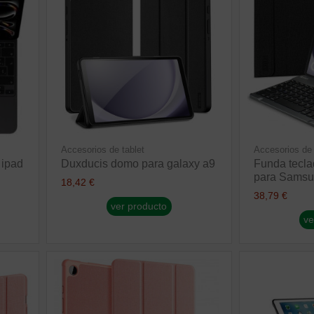
Accesorios de tablet
Accesorios de 
 ipad
Duxducis domo para galaxy a9
Funda tecl
para Samsu
18,42 €
38,79 €
ver producto
ve