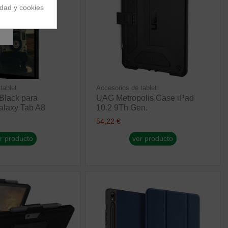
idad y cookies
tablet
Accesorios de tablet
Black para
UAG Metropolis Case iPad
laxy Tab A8
10.2 9Th Gen.
54,22 €
r producto
ver producto