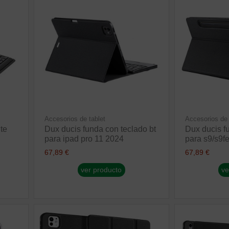
Accesorios de tablet
Accesorios de 
te
Dux ducis funda con teclado bt
Dux ducis f
para ipad pro 11 2024
para s9/s9f
67,89 €
67,89 €
ver producto
ve