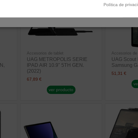
Política de privac
Accesorios de tablet
Accesorios de 
UAG METROPOLIS SERIE
UAG Scout 
N,
IPAD AIR 10.9" 5TH GEN.
Samsung Ga
(2022)
51,31 €
67,89 €
ve
ver producto