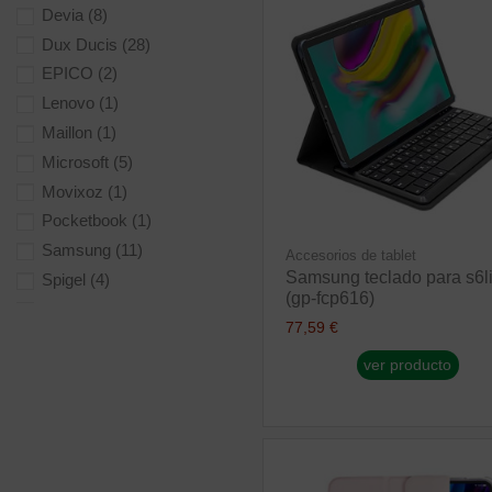
Devia
(8)
Dux Ducis
(28)
EPICO
(2)
Lenovo
(1)
Maillon
(1)
Microsoft
(5)
Movixoz
(1)
Pocketbook
(1)
Samsung
(11)
Accesorios de tablet
Samsung teclado para s6li
Spigel
(4)
(gp-fcp616)
Subblim
(8)
77,59 €
Suraj
(1)
ver producto
UAG
(13)