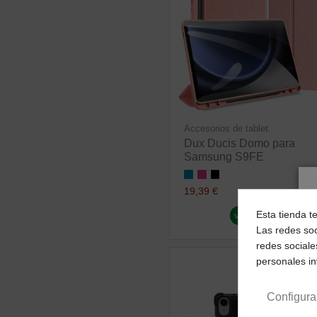
Accesorios de tablet
Dux Ducis Domo para
Samsung S9FE
19,39 €
Esta tienda t
ver producto
Las redes soc
redes sociale
personales i
Configura