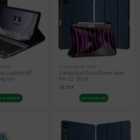
tablet
Accesorios de tablet
ado Subblim BT
Funda Dux Ducis Domo Ipad
ng a9+
Pro 11" 2024
19,39 €
r producto
ver producto