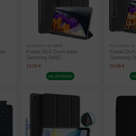
Accesorios de tablet
Accesorios de 
ok
Funda DUX Ducis para
Funda DUX 
Samsung S8/S7
Samsung S8
19,39 €
29,09 €
ver producto
ve