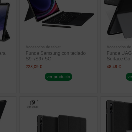
Accesorios de tablet
Accesorios de 
ara
Funda Samsung con teclado
Funda UAG 
S9+/S9+ 5G
Surface Go 
223,09 €
48,49 €
ver producto
ve