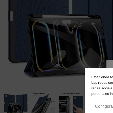
Esta tienda t
Las redes soc
redes sociale
personales i
Configura