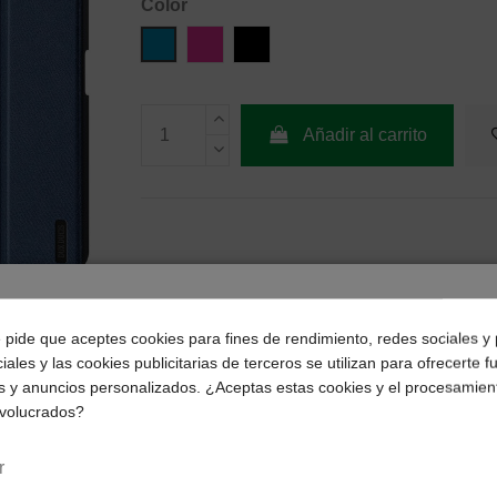
Color
Azul
Rosa
Negro
Añadir al carrito
¿Dónde deseas recibir tu pedido?
e pide que aceptes cookies para fines de rendimiento, redes sociales y 
iales y las cookies publicitarias de terceros se utilizan para ofrecerte 
Selecciona tu ubicación para mostrarte los precios e
s y anuncios personalizados. ¿Aceptas estas cookies y el procesamien
impuestos correctos para tu región.
nvolucrados?
Península y Baleares
Canarias
r