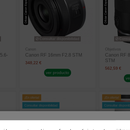
Consultar disponibilidad
Consul
Canon
Objetivos
5.6-
Canon RF 16mm F2.8 STM
Canon RF 8
STM
348,22 €
562,59 €
ver producto
ve
¡En oferta!
¡En oferta!
Consultar disponibilidad
Consultar disponib
¿Dónde deseas recibir tu pedido?