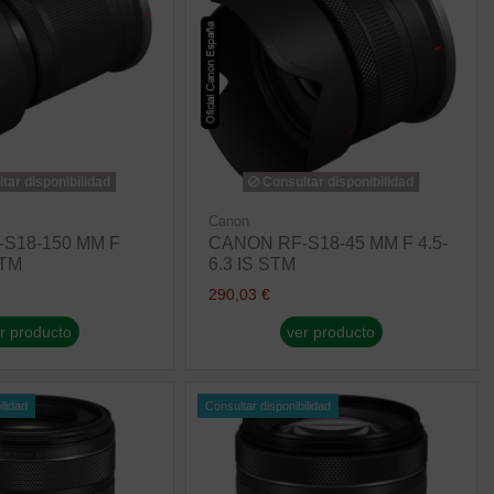
tar disponibilidad
Consultar disponibilidad
Canon
S18-150 MM F
CANON RF-S18-45 MM F 4.5-
STM
6.3 IS STM
290,03 €
r producto
ver producto
ilidad
Consultar disponibilidad