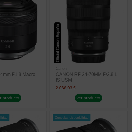
Canon
4mm F1.8 Macro
CANON RF 24-70MM F/2.8 L
IS USM
2.036,03 €
r producto
ver producto
ilidad
Consultar disponibilidad