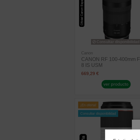
Consultar disponibilidad
Canon
CANON RF 100-400mm F
8 IS USM
669,29 €
ver producto
¡En oferta!
Consultar disponibilidad