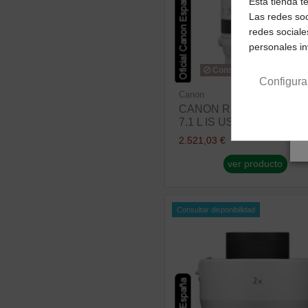
Esta tienda t
Las redes soc
redes sociale
personales i
Consultar disponibilidad
Configura
Canon
CANON RF 100-500MM F
7.1 L IS USM
2.521,03 €
ver producto
Consultar disponibilidad