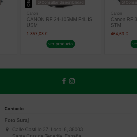
Consultar disponibilidad
Consul
Canon
Canon
CANON RF 24-105MM F4L IS
Canon RF 3
USM
STM
1.357,03 €
464,63 €
ver producto
ve
Contacto
Foto Suraj
Calle Castillo 37, Local 8, 38003
Santa Cruz de Tenerife, España