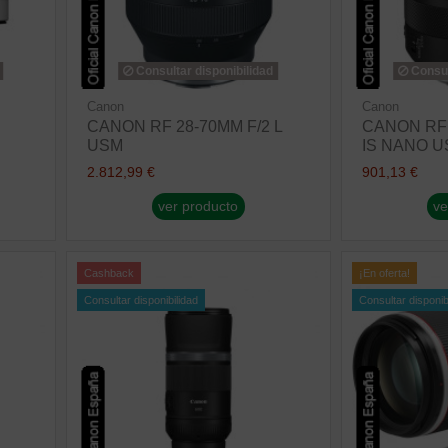
Consultar disponibilidad
Consul
Canon
Canon
CANON RF 28-70MM F/2 L
CANON RF 
USM
IS NANO 
2.812,99 €
901,13 €
ver producto
ve
Cashback
¡En oferta!
Consultar disponibilidad
Consultar disponib