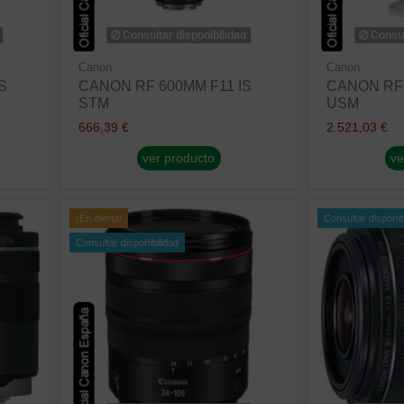
Consultar disponibilidad
Consul
Canon
Canon
S
CANON RF 600MM F11 IS
CANON RF 7
STM
USM
666,39 €
2.521,03 €
ver producto
ve
¡En oferta!
Consultar disponib
Consultar disponibilidad