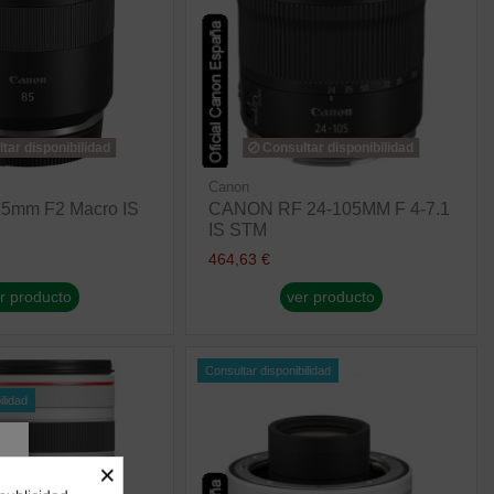
tar disponibilidad
Consultar disponibilidad
Canon
5mm F2 Macro IS
CANON RF 24-105MM F 4-7.1
IS STM
464,63 €
r producto
ver producto
Consultar disponibilidad
ilidad
×