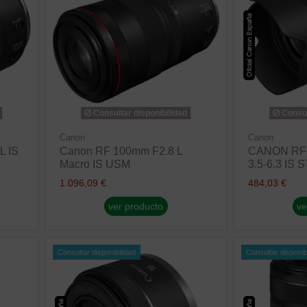
Consultar disponibilidad
Consul
Canon
Canon
L IS
Canon RF 100mm F2.8 L
CANON RF-
Macro IS USM
3.5-6.3 IS 
1.096,09 €
484,03 €
ver producto
ve
Consultar disponibilidad
Consultar disponib