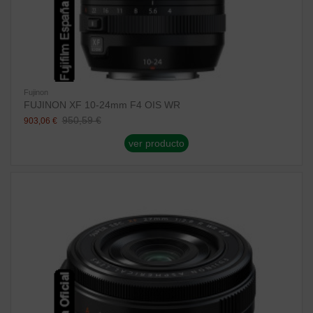
Fujinon
FUJINON XF 10-24mm F4 OIS WR
950,59 €
903,06 €
ver producto