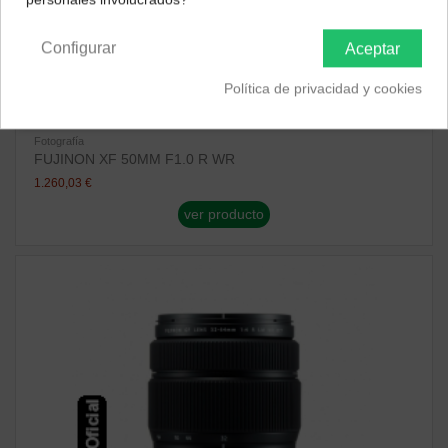
Península y Baleares
Canarias
Configurar
Aceptar
Política de privacidad y cookies
Fotografía
FUJINON XF 50MM F1.0 R WR
1.260,03 €
ver producto