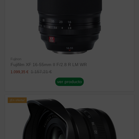
Fujinon
Fujifilm XF 16-55mm II F/2.8 R LM WR
1.157,21 €
1.099,35 €
ver producto
¡En oferta!