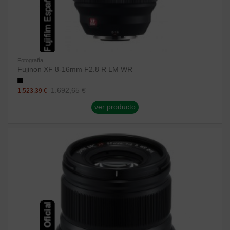
Fotografía
Fujinon XF 8-16mm F2.8 R LM WR
1.692,65 €
1.523,39 €
ver producto