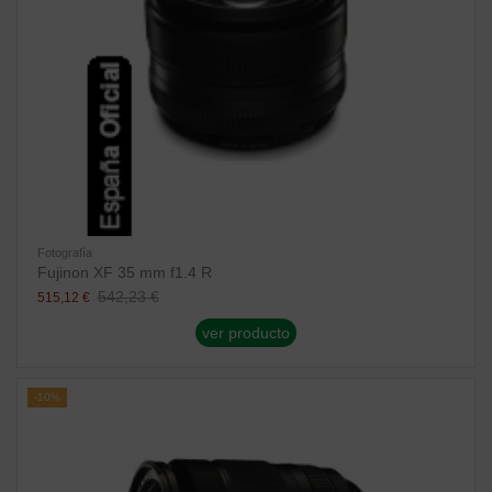
Fotografía
Fujinon XF 35 mm f1.4 R
542,23 €
515,12 €
ver producto
-10%