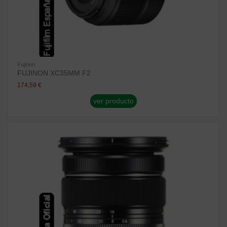
Fujinon
FUJINON XC35MM F2
174,59 €
ver producto