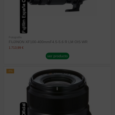
Fotografía
FUJINON XF100-400mmF4.5-5.6 R LM OIS WR
1.713,99 €
ver producto
-5%