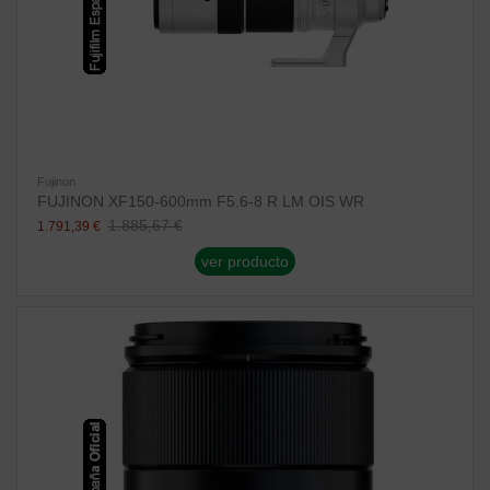
Fujinon
FUJINON XF150-600mm F5.6-8 R LM OIS WR
1.885,67 €
1.791,39 €
ver producto