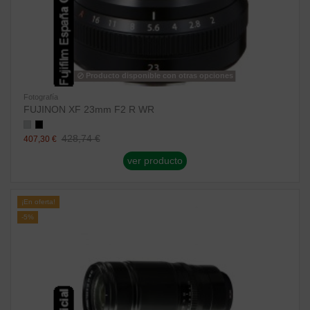
Producto disponible con otras opciones
Fotografía
FUJINON XF 23mm F2 R WR
428,74 €
407,30 €
ver producto
¡En oferta!
-5%