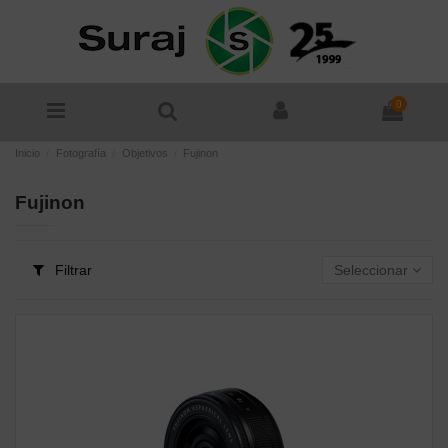
0
Inicio
Fotografía
Objetivos
Fujinon
Fujinon
Filtrar
Seleccionar