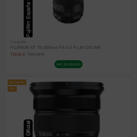
Fotografía
FUJINON XF 70-300mm F4-5.6 R LM OIS WR
753,69 €
716,01 €
ver producto
¡En oferta!
-5%