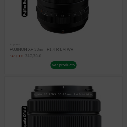
Fujinon
FUJINON XF 33mm F1.4 R LM WR
717,79 €
646,01 €
ver producto