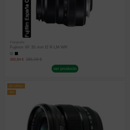
Fotografía
Fujinon XF 35 mm f2 R LM WR
385,09 €
365,84 €
ver producto
¡En oferta!
-5%