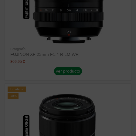
Fotografía
FUJINON XF 23mm F1.4 R LM WR
809,95 €
ver producto
¡En oferta!
-10%