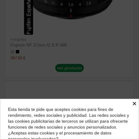
Fotografía
Fujinon XF 27mm f2.8 R WR
387,02 €
ver producto
×
Esta tienda te pide que aceptes cookies para fines de
¿Dónde deseas recibir tu pedido?
rendimiento, redes sociales y publicidad. Las redes sociales y
las cookies publicitarias de terceros se utilizan para ofrecerte
Selecciona tu ubicación para mostrarte los precios e
funciones de redes sociales y anuncios personalizados.
impuestos correctos para tu región.
¿Aceptas estas cookies y el procesamiento de datos
personales involucrados?