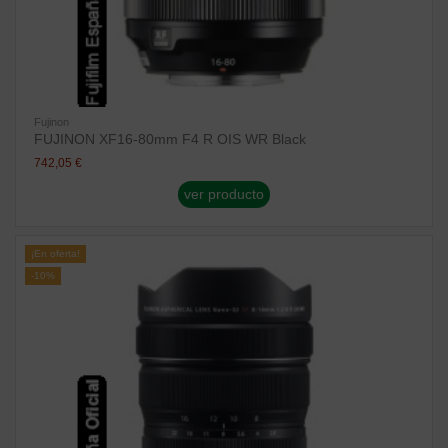
Fujinon
FUJINON XF16-80mm F4 R OIS WR Black
742,05 €
ver producto
¡En oferta!
-10%