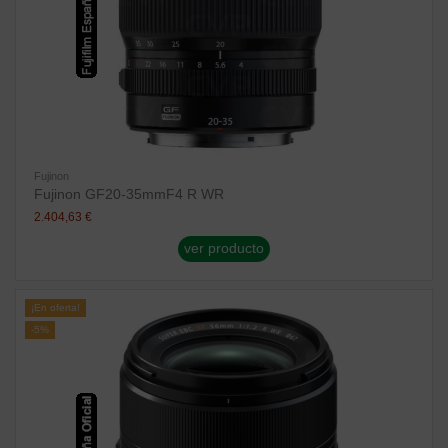
Fujinon
Fujinon GF20-35mmF4 R WR
2.404,63 €
ver producto
¡En oferta!
-5%