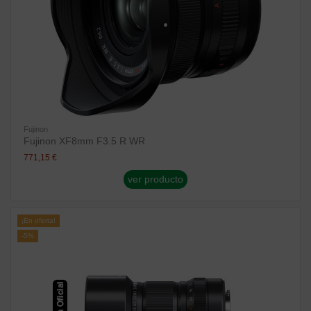
Fujinon
Fujinon XF8mm F3.5 R WR
771,15 €
ver producto
¡En oferta!
-5%