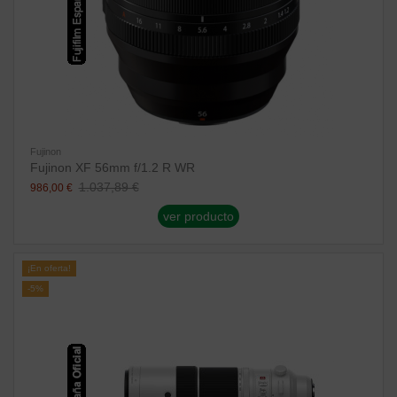
Fujinon
Fujinon XF 56mm f/1.2 R WR
1.037,89 €
986,00 €
ver producto
¡En oferta!
-5%