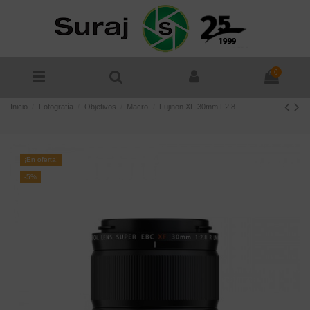
0
Inicio
Fotografía
Objetivos
Macro
Fujinon XF 30mm F2.8
¡En oferta!
-5%