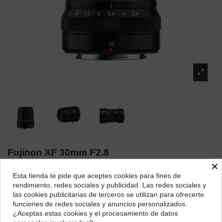
Fujinon XF 30mm F2.8
×
Marca:
Fujifilm
Esta tienda te pide que aceptes cookies para fines de
¿Dónde deseas recibir tu pedido?
598,49 €
rendimiento, redes sociales y publicidad. Las redes sociales y
568,57 €
5% de descuento
las cookies publicitarias de terceros se utilizan para ofrecerte
Selecciona tu ubicación para mostrarte los precios e
funciones de redes sociales y anuncios personalizados.
impuestos correctos para tu región.
¿Aceptas estas cookies y el procesamiento de datos