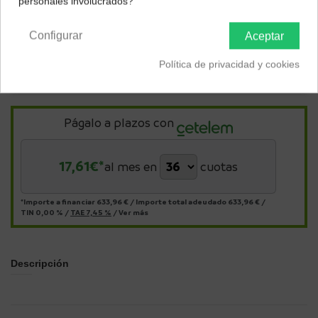
personales involucrados?
Península y Baleares
Canarias
Configurar
Aceptar
Política de privacidad y cookies
Págalo a plazos con
17,61
€*
al mes en
cuotas
*Importe a financiar
633,96 €
/
Importe total adeudado
633,96 €
/
TIN
0,00 %
/
TAE
7,45 %
/
Ver más
Descripción