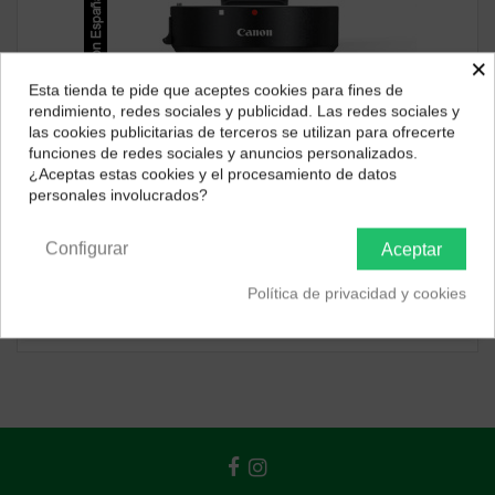
×
Esta tienda te pide que aceptes cookies para fines de
¿Dónde deseas recibir tu pedido?
rendimiento, redes sociales y publicidad. Las redes sociales y
las cookies publicitarias de terceros se utilizan para ofrecerte
Selecciona tu ubicación para mostrarte los precios e
funciones de redes sociales y anuncios personalizados.
impuestos correctos para tu región.
¿Aceptas estas cookies y el procesamiento de datos
personales involucrados?
Península y Baleares
Canarias
Accesorios objetivos
Configurar
Aceptar
Canon Adaptador de montura EF-EOS R
101,85 €
Política de privacidad y cookies
ver producto