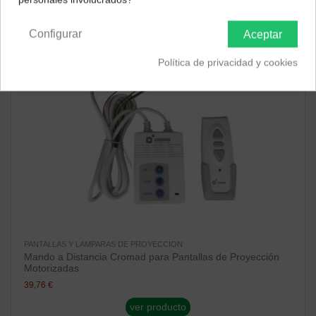
Península y Baleares
Canarias
¡Disponible sólo en Internet!
Configurar
Aceptar
Política de privacidad y cookies
PANTALLAS Y LAMPARAS DE PROYECCION
Mando a Distancia Cromad para Pantallas de Proyección
Motorizadas
39,76 €
ver producto