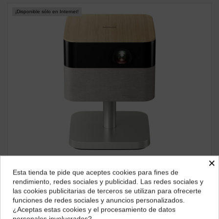
¡Disponible sólo en Internet!
×
PROYECTORES
Esta tienda te pide que aceptes cookies para fines de
Proyector Portátil Epson Smart Lifestudio Flex EF-72 Roble
¿Dónde deseas recibir tu pedido?
(V11HB76640)
rendimiento, redes sociales y publicidad. Las redes sociales y
las cookies publicitarias de terceros se utilizan para ofrecerte
1.145,56 €
Selecciona tu ubicación para mostrarte los precios e
funciones de redes sociales y anuncios personalizados.
impuestos correctos para tu región.
ver producto
¿Aceptas estas cookies y el procesamiento de datos
personales involucrados?