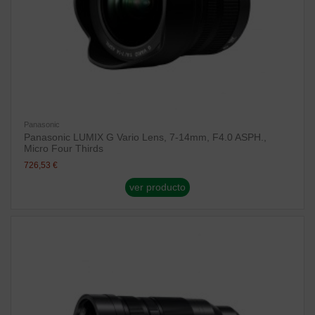
Panasonic
Panasonic LUMIX G Vario Lens, 7-14mm, F4.0 ASPH.,
Micro Four Thirds
726,53 €
ver producto