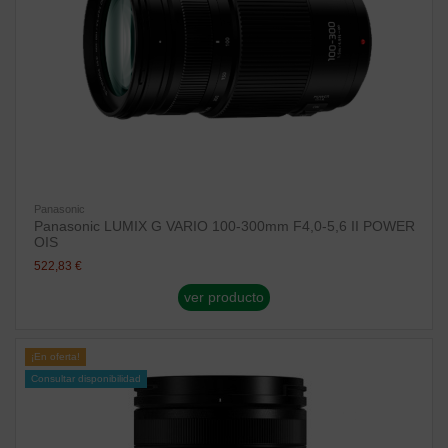
Panasonic
Panasonic LUMIX G VARIO 100-300mm F4,0-5,6 II POWER
OIS
522,83 €
ver producto
¡En oferta!
Consultar disponibilidad