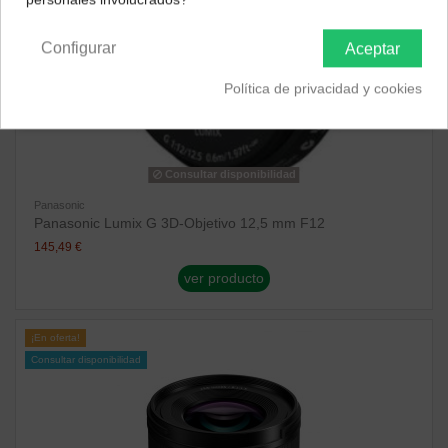
Península y Baleares
Canarias
Configurar
Aceptar
Política de privacidad y cookies
Consultar disponibilidad
Panasonic
Panasonic Lumix G 3D-Objetivo 12,5 mm F12
145,49 €
ver producto
¡En oferta!
Consultar disponibilidad