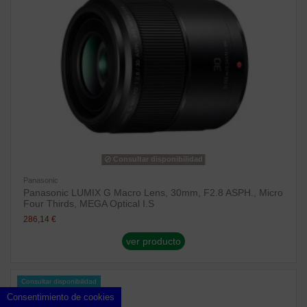
Consultar disponibilidad
Panasonic
Panasonic LUMIX G Macro Lens, 30mm, F2.8 ASPH., Micro
Four Thirds, MEGA Optical I.S
286,14 €
ver producto
Consultar disponibilidad
Consentimiento de cookies