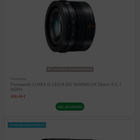
Consultar disponibilidad
Panasonic
Panasonic LUMIX G LEICA DG SUMMILUX 15mm F/1.7
ASPH
436,49 €
ver producto
Consultar disponibilidad