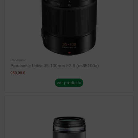
Panasonic
Panasonic Leica 35-100mm F2.8 (es35100e)
969,99 €
ver producto