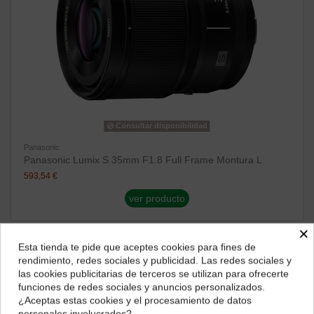
Consultar disponibilidad
Panasonic
Panasonic Lumix S 35mm F1.8 Full Frame Montura L
593,54 €
ver producto
×
Consultar disponibilidad
Esta tienda te pide que aceptes cookies para fines de
¿Dónde deseas recibir tu pedido?
rendimiento, redes sociales y publicidad. Las redes sociales y
las cookies publicitarias de terceros se utilizan para ofrecerte
Selecciona tu ubicación para mostrarte los precios e
funciones de redes sociales y anuncios personalizados.
impuestos correctos para tu región.
¿Aceptas estas cookies y el procesamiento de datos
personales involucrados?