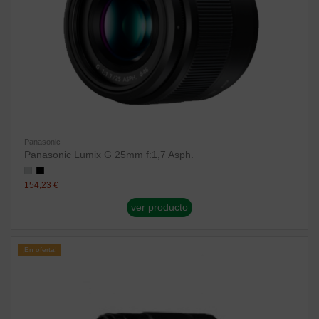
Panasonic
Panasonic Lumix G 25mm f:1,7 Asph.
154,23 €
ver producto
¡En oferta!