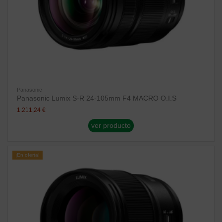
Panasonic
Panasonic Lumix S-R 24-105mm F4 MACRO O.I.S
1.211,24 €
ver producto
¡En oferta!