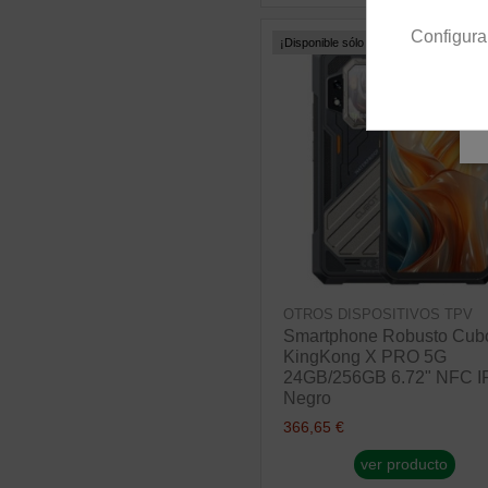
Configura
¡Disponible sólo en Internet!
OTROS DISPOSITIVOS TPV
Smartphone Robusto Cub
KingKong X PRO 5G
24GB/256GB 6.72" NFC I
Negro
366,65 €
ver producto