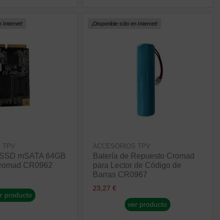
 Internet!
¡Disponible sólo en Internet!
 TPV
ACCESORIOS TPV
o SSD mSATA 64GB
Batería de Repuesto Cromad
Cromad CR0962
para Lector de Código de
Barras CR0967
23,27 €
r producto
ver producto