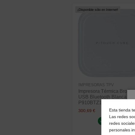
¡Disponible sólo en Internet!
IMPRESORAS TPV
Impresora Térmica Brothe
USB Bluetooth Blanca (PT
P910BTZ1)
Esta tienda t
300,69 €
Las redes soc
ver producto
redes sociale
personales i