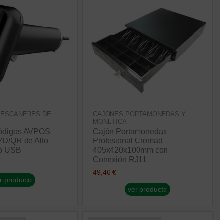
 ESCANERES DE
CAJONES PORTAMONEDAS Y
MONETICA
Códigos AVPOS
Cajón Portamonedas
2D/QR de Alto
Profesional Cromad
o USB
405x420x100mm con
Conexión RJ11
49,46 €
r producto
ver producto