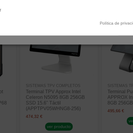
Península y Baleares
Canarias
r
¡Disponible sólo en Internet!
¡Disponible sólo en
Política de privac
SISTEMAS TPV COMPLETOS
SISTEMAS T
ot
Terminal TPV Approx Intel
Terminal Pu
Celeron N5095 8GB 256GB
APPROX Int
P68
SSD 15.6" Táctil
8GB 256GB S
(APPTPV05WHNG8-256)
495,66 €
474,32 €
ve
ver producto