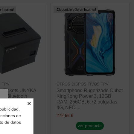
 Internet!
¡Disponible sólo en Internet!
 TPV
OTROS DISPOSITIVOS TPV
de Tickets UNYKA
Smartphone Rugerizado Cubot
ca Bluetooth
KingKong Power 3, 12GB
×
T)
RAM, 256GB, 6.72 pulgadas,
4G, NFC,...
publicidad.
272,56 €
funciones de
r producto
to de datos
ver producto