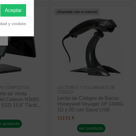
Aceptar
 Internet!
¡Disponible sólo en Internet!
idad y cookies
PV COMPLETOS
LECTORES Y ESCANERES DE
CODIGO
nto de Venta
Lector de Códigos de Barras
el Celeron N5095
Honeywell Voyager XP 1400G
SD 15.6" Táctil...
1D y 2D con Stand USB
112,51 €
r producto
ver producto