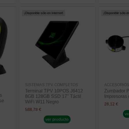
¡Disponible sólo en Internet!
¡Disponible sólo en
E
SISTEMAS TPV COMPLETOS
ACCESORIOS
Terminal TPV 10POS J6412
Zumbador Po
s
8GB 128GB SSD 17" Táctil
Impresoras 
se
WiFi W11 Negro
28,12 €
588,78 €
ve
ver producto