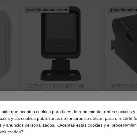
¡Disponible sólo en Internet!
¡Disponible sólo en
LECTORES Y ESCANERES DE
IMPRESORAS
CODIGO
r
Impresora 
Lector de Código de Barras
-
POS5 Térmi
Honeywell Genesis XP 7680G
(UK56009B
¿Dónde deseas recibir tu pedido?
(7680GSR-2USB-1-R)
e pide que aceptes cookies para fines de rendimiento, redes sociales y 
116,39 €
246,37 €
iales y las cookies publicitarias de terceros se utilizan para ofrecerte 
Selecciona tu ubicación para mostrarte los precios e
ve
s y anuncios personalizados. ¿Aceptas estas cookies y el procesamien
impuestos correctos para tu región.
ver producto
nvolucrados?