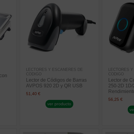
LECTORES Y ESCANERES DE
LECTORES Y
CODIGO
CODIGO
 con
Lector de Códigos de Barras
Lector de 
AVPOS 920 2D y QR USB
250-2D 1D/
Rendimient
51,40 €
56,25 €
ver producto
ve