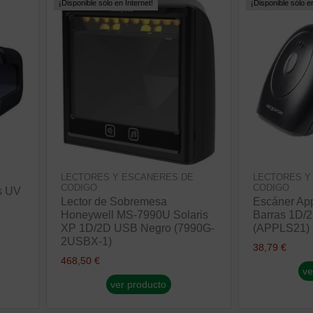
¡Disponible sólo en Internet!
¡Disponible sólo en
LECTORES Y ESCANERES DE
LECTORES Y
CODIGO
CODIGO
os UV
Lector de Sobremesa
Escáner Ap
Honeywell MS-7990U Solaris
Barras 1D/
XP 1D/2D USB Negro (7990G-
(APPLS21)
2USBX-1)
38,79 €
468,50 €
ve
ver producto