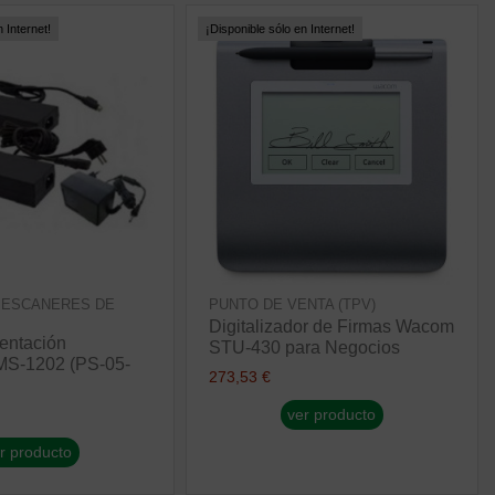
 Internet!
¡Disponible sólo en Internet!
 ESCANERES DE
PUNTO DE VENTA (TPV)
Digitalizador de Firmas Wacom
entación
STU-430 para Negocios
MS-1202 (PS-05-
273,53 €
ver producto
r producto