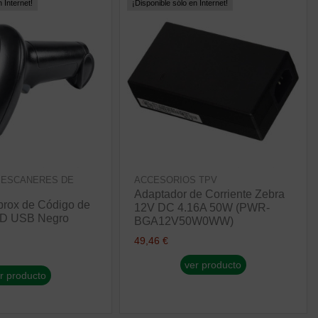
 Internet!
¡Disponible sólo en Internet!
 ESCANERES DE
ACCESORIOS TPV
Adaptador de Corriente Zebra
prox de Código de
12V DC 4.16A 50W (PWR-
2D USB Negro
BGA12V50W0WW)
49,46 €
ver producto
r producto