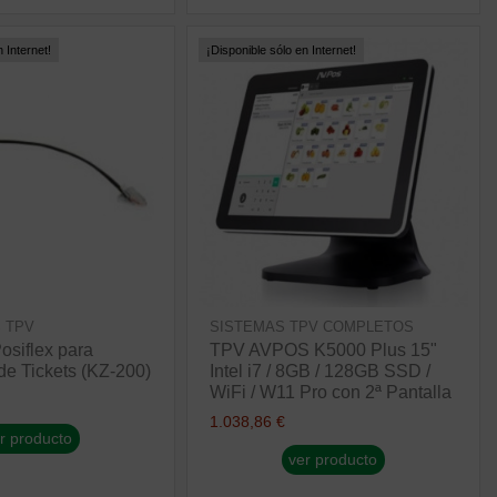
 Internet!
¡Disponible sólo en Internet!
 TPV
SISTEMAS TPV COMPLETOS
siflex para
TPV AVPOS K5000 Plus 15"
de Tickets (KZ-200)
Intel i7 / 8GB / 128GB SSD /
WiFi / W11 Pro con 2ª Pantalla
1.038,86 €
r producto
ver producto