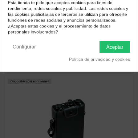
Esta tienda te pide que aceptes cookies para fines de
¿Dónde deseas recibir tu pedido?
rendimiento, redes sociales y publicidad. Las redes sociales y
las cookies publicitarias de terceros se utilizan para ofrecerte
Selecciona tu ubicación para mostrarte los precios e
funciones de redes sociales y anuncios personalizados.
impuestos correctos para tu región.
¿Aceptas estas cookies y el procesamiento de datos
personales involucrados?
Península y Baleares
Canarias
ACCESORIOS PARA FLASH
Pixel TF-362RX Receptor Flash para Nikon
Configurar
Aceptar
32,97 €
Política de privacidad y cookies
ver producto
¡Disponible sólo en Internet!