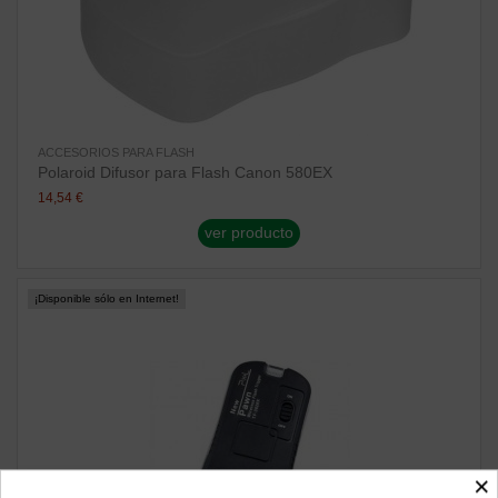
ACCESORIOS PARA FLASH
Polaroid Difusor para Flash Canon 580EX
14,54 €
ver producto
¡Disponible sólo en Internet!
×