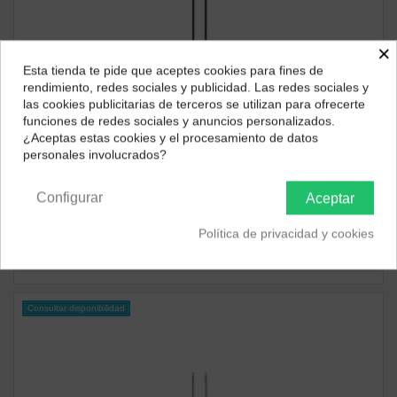
×
Esta tienda te pide que aceptes cookies para fines de
¿Dónde deseas recibir tu pedido?
rendimiento, redes sociales y publicidad. Las redes sociales y
las cookies publicitarias de terceros se utilizan para ofrecerte
Selecciona tu ubicación para mostrarte los precios e
funciones de redes sociales y anuncios personalizados.
impuestos correctos para tu región.
¿Aceptas estas cookies y el procesamiento de datos
Consultar disponibilidad
personales involucrados?
Península y Baleares
Canarias
MacBook Air M4 13,6"
Apple MacBook Air M4, 13.6'' 10 Núcleos/16GB/256GB SSD
Configurar
Aceptar
Medianoche
969,03 €
Política de privacidad y cookies
ver producto
Consultar disponibilidad