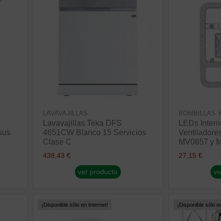
LAVAVAJILLAS
BOMBILLAS 
Lavavajillas Teka DFS
LEDs Intern
sus
4651CW Blanco 15 Servicios
Ventiladore
Clase C
MV0657 y 
438,43 €
27,15 €
ver producto
ve
¡Disponible sólo en Internet!
¡Disponible sólo en