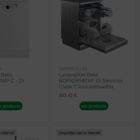
S
LAVAVAJILLAS
s Beko
Lavavajillas Beko
WP C - 15
BDFN26540XP 15 Servicios
Clase C Inox Antihuellas
503,42 €
r producto
ver producto
 Internet!
¡Disponible sólo en Internet!