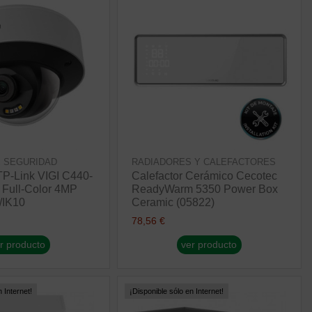
 SEGURIDAD
RADIADORES Y CALEFACTORES
TP-Link VIGI C440-
Calefactor Cerámico Cecotec
Full-Color 4MP
ReadyWarm 5350 Power Box
/IK10
Ceramic (05822)
78,56 €
r producto
ver producto
 Internet!
¡Disponible sólo en Internet!