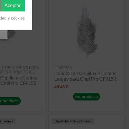
Aceptar
idad y cookies
 Y RECAMBIOS PARA
LIMPIEZA
LECTRODOMESTICO
Cabezal de Cepillo de Cerdas
Cepillo de Cerdas
Largas para Chef Pro CF0150
a Chef Pro CF0150
49,46 €
ver producto
r producto
 Internet!
¡Disponible sólo en Internet!