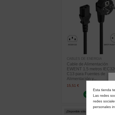
CABLES DE ENERGIA
Cable de Alimentación
EWENT 1.5 metros IEC32
C13 para Fuentes de
Alimentación y...
15,51 €
Esta tienda t
ver producto
Las redes soc
redes sociale
personales i
¡Disponible sólo en Internet!