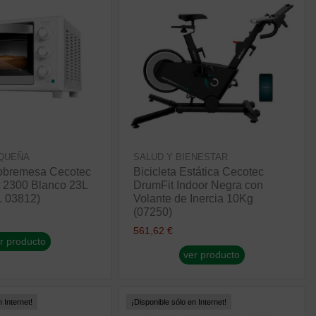
QUEÑA
SALUD Y BIENESTAR
obremesa Cecotec
Bicicleta Estática Cecotec
 2300 Blanco 23L
DrumFit Indoor Negra con
. 03812)
Volante de Inercia 10Kg
(07250)
561,62 €
r producto
ver producto
 Internet!
¡Disponible sólo en Internet!