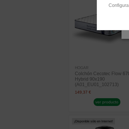
Configura
HOGAR
Colchón Cecotec Flow 67
Hybrid 90x190
(A01_EU01_102713)
149,37 €
ver producto
¡Disponible sólo en Internet!