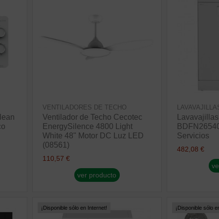
VENTILADORES DE TECHO
LAVAVAJILLA
lean
Ventilador de Techo Cecotec
Lavavajilla
co
EnergySilence 4800 Light
BDFN26540
White 48" Motor DC Luz LED
Servicios
(08561)
482,08 €
110,57 €
ve
ver producto
¡Disponible sólo en Internet!
¡Disponible sólo en