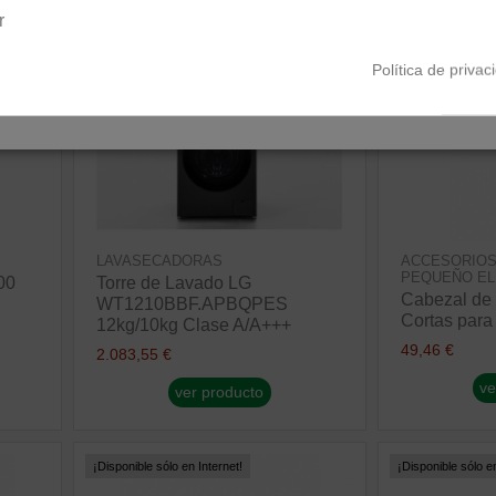
Península y Baleares
Canarias
r
Política de privac
LAVASECADORAS
ACCESORIOS
PEQUEÑO E
00
Torre de Lavado LG
Cabezal de 
WT1210BBF.APBQPES
Cortas par
12kg/10kg Clase A/A+++
49,46 €
2.083,55 €
ve
ver producto
¡Disponible sólo en Internet!
¡Disponible sólo en