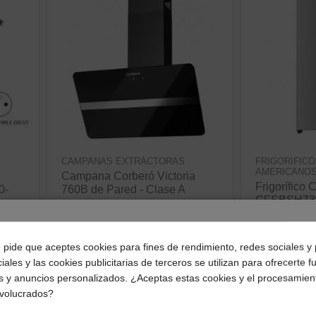
CAMPANAS EXTRACTORAS
FRIGORIFICO
AMERICANO
Campana Corberó Victoria
Frigorífico 
0-
760B de Pared - Clase A
CFSBSH735
210,48 €
Side Clase 
ver producto
750,77 €
¿Dónde deseas recibir tu pedido?
e pide que aceptes cookies para fines de rendimiento, redes sociales y 
ve
iales y las cookies publicitarias de terceros se utilizan para ofrecerte 
Selecciona tu ubicación para mostrarte los precios e
s y anuncios personalizados. ¿Aceptas estas cookies y el procesamien
impuestos correctos para tu región.
nvolucrados?
¡Disponible sólo en Internet!
¡Disponible sólo en