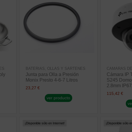
ES
BATERIAS, OLLAS Y SARTENES
CAMARAS DE
ply
Junta para Olla a Presión
Cámara IP 
Monix Presto 4-6-7 Litros
S245 Domo 
2.8mm IP67
23,27 €
115,42 €
ver producto
ve
¡Disponible sólo en Internet!
¡Disponible sólo en