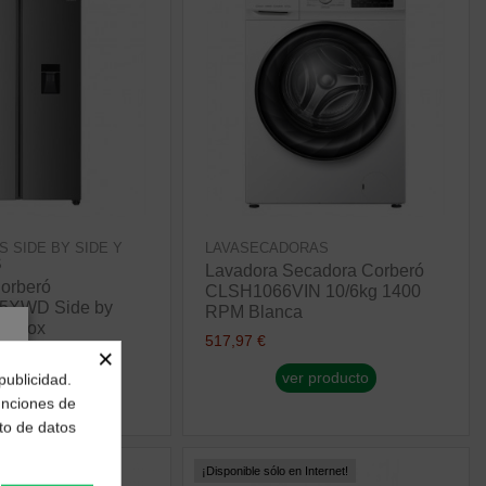
S SIDE BY SIDE Y
LAVASECADORAS
S
Lavadora Secadora Corberó
Corberó
CLSH1066VIN 10/6kg 1400
XWD Side by
RPM Blanca
E Inox
517,97 €
×
ver producto
publicidad.
r producto
funciones de
to de datos
 Internet!
¡Disponible sólo en Internet!