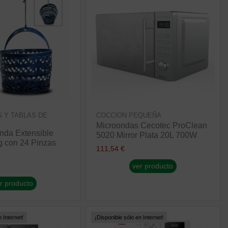
 Y TABLAS DE
COCCION PEQUEÑA
Microondas Cecotec ProClean
nda Extensible
5020 Mirror Plata 20L 700W
g con 24 Pinzas
111,54 €
ver producto
r producto
 Internet!
¡Disponible sólo en Internet!