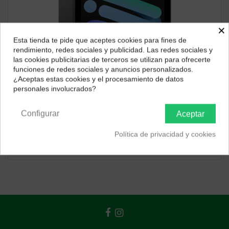
×
Esta tienda te pide que aceptes cookies para fines de
¿Dónde deseas recibir tu pedido?
rendimiento, redes sociales y publicidad. Las redes sociales y
las cookies publicitarias de terceros se utilizan para ofrecerte
Selecciona tu ubicación para mostrarte los precios e
funciones de redes sociales y anuncios personalizados.
impuestos correctos para tu región.
¿Aceptas estas cookies y el procesamiento de datos
Consultar disponibilidad
personales involucrados?
Península y Baleares
Canarias
iPad Mini
iPad Mini 7 128Gb Wifi
Configurar
Aceptar
562,59 €
Política de privacidad y cookies
ver producto