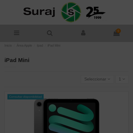
0
Inicio
Área Apple
Ipad
iPad Mini
iPad Mini
Seleccionar
1
Consultar disponibilidad