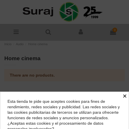
0
Inicio
Audio
Home cinema
Home cinema
There are no products.
×
Esta tienda te pide que aceptes cookies para fines de
¿Dónde deseas recibir tu pedido?
rendimiento, redes sociales y publicidad. Las redes sociales y
las cookies publicitarias de terceros se utilizan para ofrecerte
Selecciona tu ubicación para mostrarte los precios e
funciones de redes sociales y anuncios personalizados.
impuestos correctos para tu región.
¿Aceptas estas cookies y el procesamiento de datos
personales involucrados?