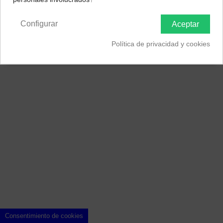
Península y Baleares
Canarias
Información
Configurar
Aceptar
Contacto
Política de privacidad y cookies
Sellos de Confianza
Consentimiento de cookies