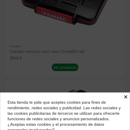
Fundas
Caruba memory card case (3×xqd&4 sd)
18,42 €
ver producto
×
Esta tienda te pide que aceptes cookies para fines de
¿Dónde deseas recibir tu pedido?
rendimiento, redes sociales y publicidad. Las redes sociales y
las cookies publicitarias de terceros se utilizan para ofrecerte
Selecciona tu ubicación para mostrarte los precios e
funciones de redes sociales y anuncios personalizados.
impuestos correctos para tu región.
¿Aceptas estas cookies y el procesamiento de datos
personales involucrados?