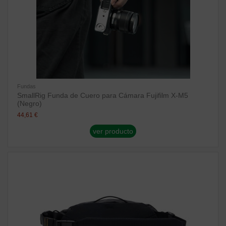
Fundas
SmallRig Funda de Cuero para Cámara Fujifilm X-M5
(Negro)
44,61 €
ver producto