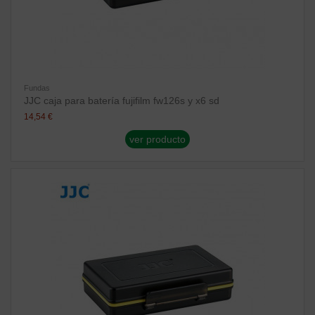
Fundas
JJC caja para batería fujifilm fw126s y x6 sd
14,54 €
ver producto