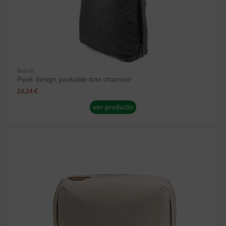
Bolsas
Peak design packable tote charcoal
24,24 €
ver producto