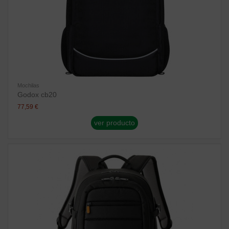
Mochilas
Godox cb20
77,59 €
ver producto