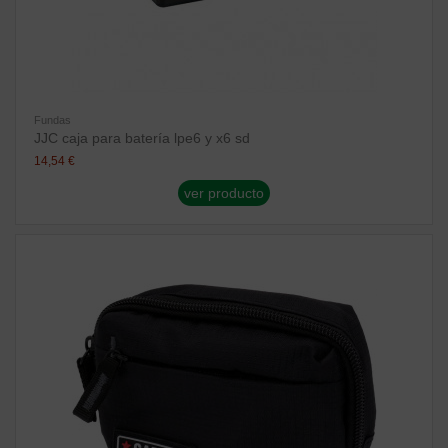
Fundas
JJC caja para batería lpe6 y x6 sd
14,54 €
ver producto