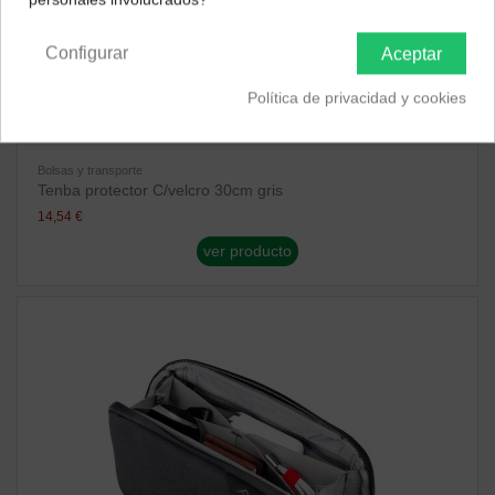
Península y Baleares
Canarias
Configurar
Aceptar
Política de privacidad y cookies
Bolsas y transporte
Tenba protector C/velcro 30cm gris
14,54 €
ver producto