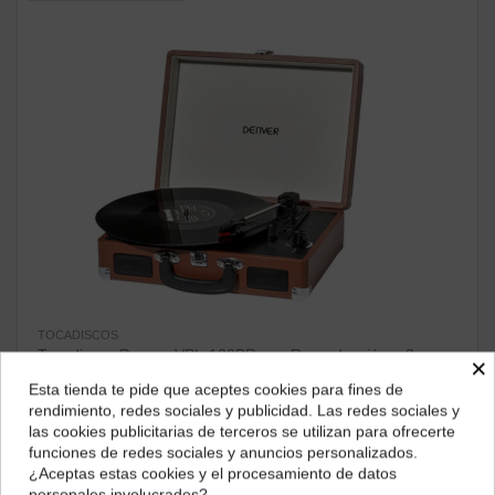
TOCADISCOS
Tocadiscos Denver VPL-120BR con Reproducción a 3
×
Velocidades, Diseño Maleta y 2...
Esta tienda te pide que aceptes cookies para fines de
76,62 €
¿Dónde deseas recibir tu pedido?
rendimiento, redes sociales y publicidad. Las redes sociales y
las cookies publicitarias de terceros se utilizan para ofrecerte
ver producto
Selecciona tu ubicación para mostrarte los precios e
funciones de redes sociales y anuncios personalizados.
impuestos correctos para tu región.
¿Aceptas estas cookies y el procesamiento de datos
personales involucrados?