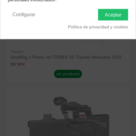
Península y Baleares
Canarias
Configurar
Aceptar
Política de privacidad y cookies
Trípodes
SmallRig x Potato Jet TRIBEX SE Trípode Hidráulico 5305
387,99 €
ver producto