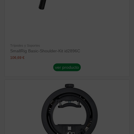
Trípodes y Soportes
SmallRig Basic-Shoulder-Kit id2896C
106,69 €
ver producto