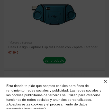
Trípodes y Soportes
Peak Design Capture Clip V3 Ocean con Zapata Estándar
67,89 €
ver producto
×
Esta tienda te pide que aceptes cookies para fines de
¿Dónde deseas recibir tu pedido?
rendimiento, redes sociales y publicidad. Las redes sociales y
las cookies publicitarias de terceros se utilizan para ofrecerte
Selecciona tu ubicación para mostrarte los precios e
funciones de redes sociales y anuncios personalizados.
impuestos correctos para tu región.
¿Aceptas estas cookies y el procesamiento de datos
personales involucrados?