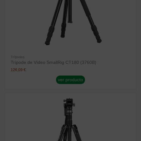
Trípodes
Trípode de Vídeo SmallRig CT180 (3760B)
126,09 €
ver producto