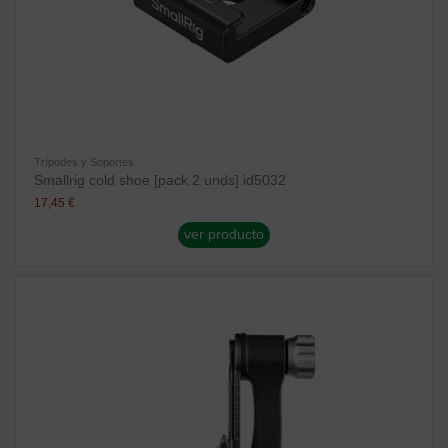
Trípodes y Soportes
Smallrig cold shoe [pack 2 unds] id5032
17,45 €
ver producto