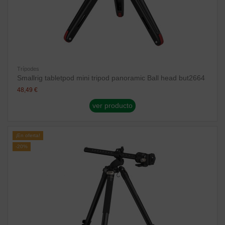
Trípodes
Smallrig tabletpod mini tripod panoramic Ball head but2664
48,49 €
ver producto
¡En oferta!
-20%