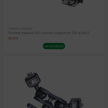
Trípodes y Soportes
Smallrig hawlock H21 monitor support for DJI id 4637
58,19 €
ver producto