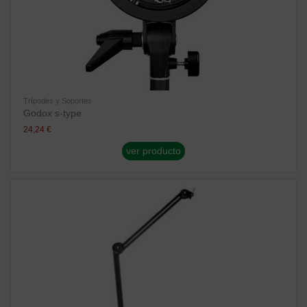
Trípodes y Soportes
Godox s-type
24,24 €
ver producto