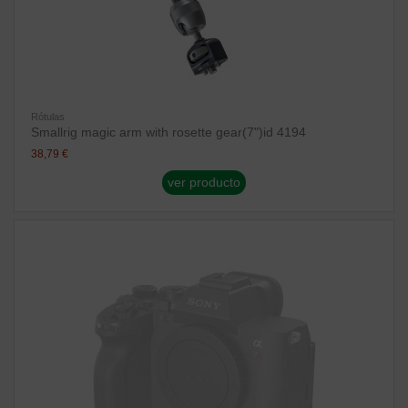
Rótulas
Smallrig magic arm with rosette gear(7")id 4194
38,79 €
ver producto