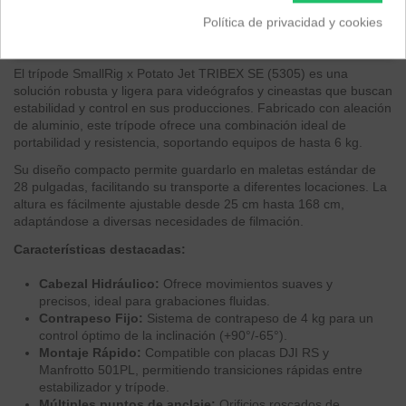
Descripción
Política de privacidad y cookies
EAN 6941590024288
El trípode SmallRig x Potato Jet TRIBEX SE (5305) es una
solución robusta y ligera para videógrafos y cineastas que buscan
estabilidad y control en sus producciones. Fabricado con aleación
de aluminio, este trípode ofrece una combinación ideal de
portabilidad y resistencia, soportando equipos de hasta 6 kg.
Su diseño compacto permite guardarlo en maletas estándar de
28 pulgadas, facilitando su transporte a diferentes locaciones. La
altura es fácilmente ajustable desde 25 cm hasta 168 cm,
adaptándose a diversas necesidades de filmación.
Características destacadas:
Cabezal Hidráulico:
Ofrece movimientos suaves y
precisos, ideal para grabaciones fluidas.
Contrapeso Fijo:
Sistema de contrapeso de 4 kg para un
control óptimo de la inclinación (+90°/-65°).
Montaje Rápido:
Compatible con placas DJI RS y
Manfrotto 501PL, permitiendo transiciones rápidas entre
estabilizador y trípode.
Múltiples puntos de anclaje:
Orificios roscados de