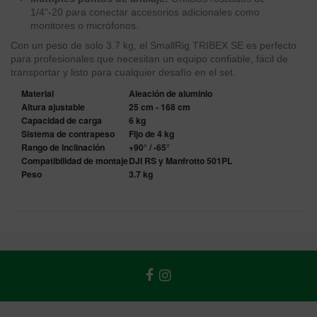
1/4"-20 para conectar accesorios adicionales como
monitores o micrófonos.
Con un peso de solo 3.7 kg, el SmallRig TRIBEX SE es perfecto
para profesionales que necesitan un equipo confiable, fácil de
transportar y listo para cualquier desafío en el set.
Material
Aleación de aluminio
Altura ajustable
25 cm - 168 cm
Capacidad de carga
6 kg
Sistema de contrapeso
Fijo de 4 kg
Rango de inclinación
+90° / -65°
Compatibilidad de montaje
DJI RS y Manfrotto 501PL
Peso
3.7 kg