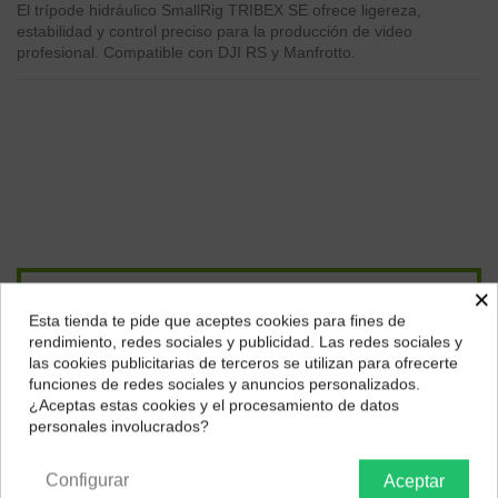
El trípode hidráulico SmallRig TRIBEX SE ofrece ligereza,
estabilidad y control preciso para la producción de video
profesional. Compatible con DJI RS y Manfrotto.
Págalo a plazos con
×
Esta tienda te pide que aceptes cookies para fines de
¿Dónde deseas recibir tu pedido?
rendimiento, redes sociales y publicidad. Las redes sociales y
14,23
€*
al mes en
cuotas
las cookies publicitarias de terceros se utilizan para ofrecerte
Selecciona tu ubicación para mostrarte los precios e
funciones de redes sociales y anuncios personalizados.
impuestos correctos para tu región.
¿Aceptas estas cookies y el procesamiento de datos
*Importe a financiar
426,79 €
/
Importe total adeudado
426,79 €
/
personales involucrados?
TIN
0,00 %
/
TAE
7,78 %
/
Ver más
Península y Baleares
Canarias
Configurar
Aceptar