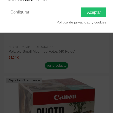
Península y Baleares
Canarias
Configurar
Aceptar
Política de privacidad y cookies
ALBUMES Y PAPEL FOTOGRAFICO
Polaroid Small Álbum de Fotos (40 Fotos)
24,24 €
ver producto
¡Disponible sólo en Internet!