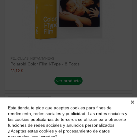
PELICULAS INSTANTANEAS
Polaroid Color Film I-Type - 8 Fotos
28,12 €
ver producto
¡Disponible sólo en Internet!
×
Esta tienda te pide que aceptes cookies para fines de
¿Dónde deseas recibir tu pedido?
rendimiento, redes sociales y publicidad. Las redes sociales y
las cookies publicitarias de terceros se utilizan para ofrecerte
Selecciona tu ubicación para mostrarte los precios e
funciones de redes sociales y anuncios personalizados.
impuestos correctos para tu región.
¿Aceptas estas cookies y el procesamiento de datos
personales involucrados?