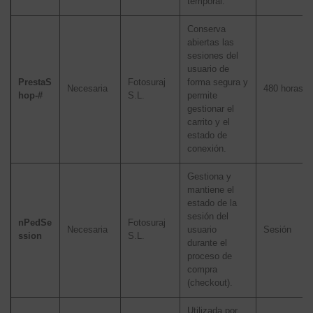
temporal.
Conserva
abiertas las
sesiones del
usuario de
PrestaS
Fotosuraj
forma segura y
Necesaria
480 horas
hop-#
S.L.
permite
gestionar el
carrito y el
estado de
conexión.
Gestiona y
mantiene el
estado de la
sesión del
nPedSe
Fotosuraj
Necesaria
usuario
Sesión
ssion
S.L.
durante el
proceso de
compra
(checkout).
Utilizada por