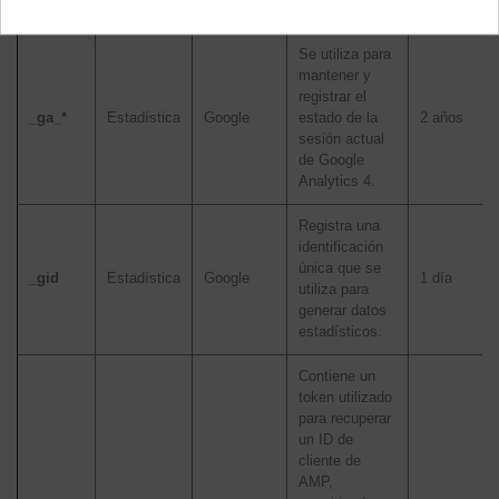
sitio web.
Se utiliza para
mantener y
registrar el
_ga_*
Estadística
Google
estado de la
2 años
sesión actual
de Google
Analytics 4.
Registra una
identificación
única que se
_gid
Estadística
Google
1 día
utiliza para
generar datos
estadísticos.
Contiene un
token utilizado
para recuperar
un ID de
cliente de
AMP,