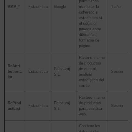
permitiendo
AMP_*
Estadística
Google
mantener la
1 año
coherencia
estadística si
el usuario
navega entre
diferentes
formatos de
página.
Rastreo interno
de productos
RcAttri
Fotosuraj
de cara al
butionL
Estadística
Sesión
S.L.
análisis
ist
estadístico del
carrito.
Rastreo interno
RcProd
Fotosuraj
de productos
Estadística
Sesión
uctList
S.L.
para analítica
web.
Contiene los
datos de la