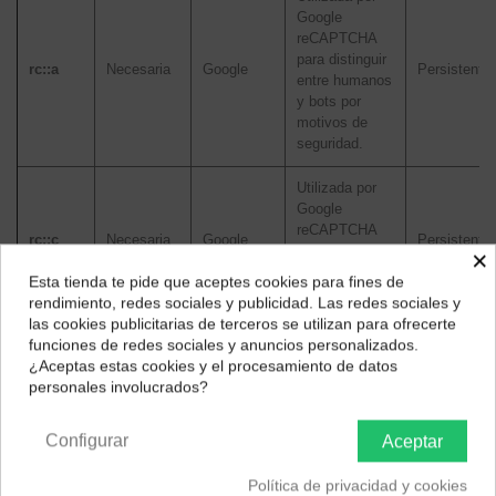
Google
reCAPTCHA
para distinguir
rc::a
Necesaria
Google
Persistente
entre humanos
y bots por
motivos de
seguridad.
Utilizada por
Google
reCAPTCHA
rc::c
Necesaria
Google
Persistente
para distinguir
×
entre humanos
Esta tienda te pide que aceptes cookies para fines de
¿Dónde deseas recibir tu pedido?
y bots.
rendimiento, redes sociales y publicidad. Las redes sociales y
las cookies publicitarias de terceros se utilizan para ofrecerte
Selecciona tu ubicación para mostrarte los precios e
Registra una
funciones de redes sociales y anuncios personalizados.
impuestos correctos para tu región.
identificación
¿Aceptas estas cookies y el procesamiento de datos
única para
personales involucrados?
Península y Baleares
Canarias
generar datos
_ga
Estadística
Google
estadísticos
2 años
Configurar
Aceptar
acerca de
cómo utiliza el
visitante el
Política de privacidad y cookies