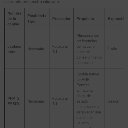
utilizando en nuestro sitio web:
Nombre
Finalidad /
de la
Proveedor
Propósito
Expiración
Tipo
cookie
Almacena las
preferencias
cookies
Fotosuraj
del usuario
Necesaria
1 año
plus
S.L.
sobre el
consentimiento
de cookies.
Cookie nativa
de PHP.
Permite
almacenar
datos de
PHP_S
Fotosuraj
Necesaria
estado
Sesión
ESSID
S.L.
serializados y
establecer una
sesión de
usuario