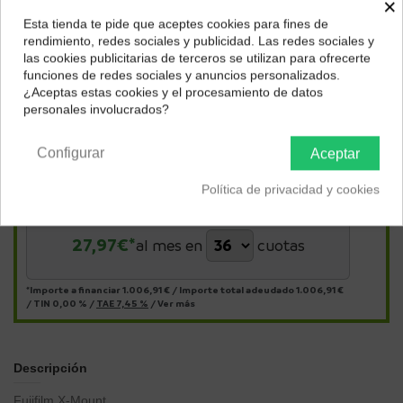
×
Esta tienda te pide que aceptes cookies para fines de
¿Dónde deseas recibir tu pedido?
rendimiento, redes sociales y publicidad. Las redes sociales y
las cookies publicitarias de terceros se utilizan para ofrecerte
Selecciona tu ubicación para mostrarte los precios e
funciones de redes sociales y anuncios personalizados.
impuestos correctos para tu región.
¿Aceptas estas cookies y el procesamiento de datos
personales involucrados?
Península y Baleares
Canarias
Configurar
Aceptar
Págalo a plazos con
Política de privacidad y cookies
27,97
€*
al mes en
cuotas
*Importe a financiar
1.006,91 €
/
Importe total adeudado
1.006,91 €
/
TIN
0,00 %
/
TAE
7,45 %
/
Ver más
Descripción
Fujifilm X-Mount