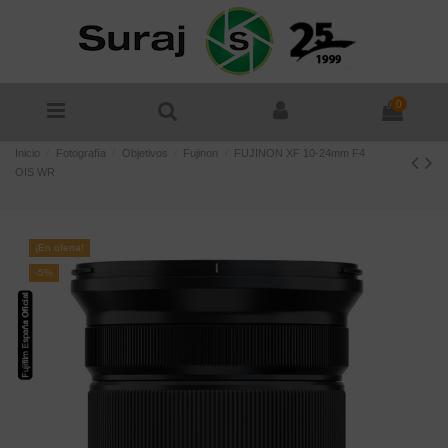
0
Inicio
Fotografía
Objetivos
Fujinon
FUJINON XF 10-24mm F4
OIS WR
¡En oferta!
-5%