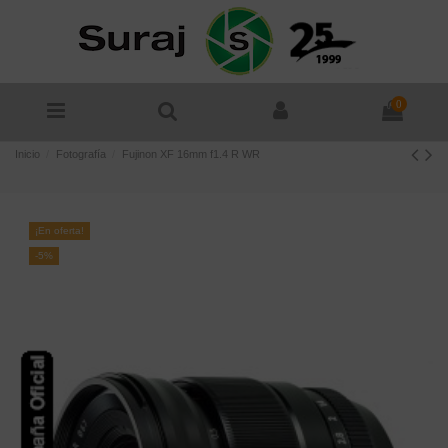
0
Inicio
Fotografía
Fujinon XF 16mm f1.4 R WR
¡En oferta!
-5%