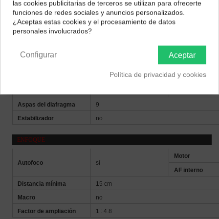
las cookies publicitarias de terceros se utilizan para ofrecerte
Selecciona tu ubicación para mostrarte los precios e
Descripción
funciones de redes sociales y anuncios personalizados.
impuestos correctos para tu región.
¿Aceptas estas cookies y el procesamiento de datos
personales involucrados?
FOCAL Y LUMINOSIDAD
Península y Baleares
Canarias
Distancia focal
16 mm
Configurar
Aceptar
Ángulo de visión
83,2 grados
Política de privacidad y cookies
Máxima (W-T)
f1.4
Apertura
Mínima
f16
Aspas del diafragma
9
Estabilizador
no
ENFOQUE
Motor
Autofoco
sí
AF interno
Distancia mínima
15
cm
Macro
no
Factor de ampliación
1 : 4.8