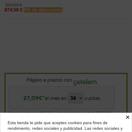
920,53 €
874,50 €
5% de descuento
Págalo a plazos con
27,09
€*
al mes en
cuotas
*Importe a financiar
975,07 €
/
Importe total adeudado
975,07 €
/
×
TIN
0,00 %
/
TAE
7,45 %
/
Ver más
Esta tienda te pide que aceptes cookies para fines de
¿Dónde deseas recibir tu pedido?
rendimiento, redes sociales y publicidad. Las redes sociales y