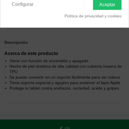
Color
Configurar
Aceptar
Azul
Rosa
Negro
Política de privacidad y cookies
Descripción
Acerca de este producto
Viene con función de encendido y apagado
Hecho de piel sintética de alta calidad con cubierta trasera de
TPU
Se puede convertir en un soporte fácilmente para ver vídeos
Tiene soporte especial y agujero para sostener el lápiz Apple
Protege tu tablet contra arañazos, suciedad, aceite y golpes