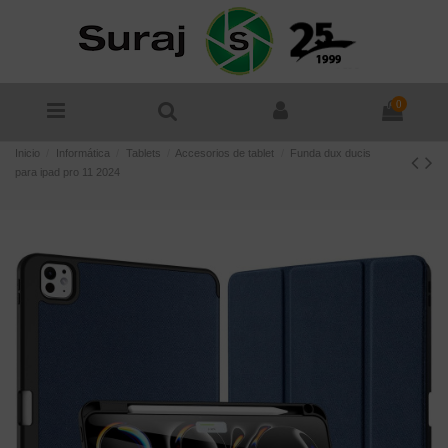
0
Inicio
Informática
Tablets
Accesorios de tablet
Funda dux ducis
para ipad pro 11 2024