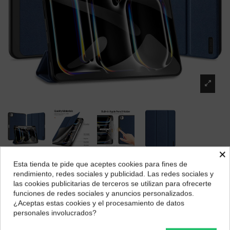
×
Esta tienda te pide que aceptes cookies para fines de
Funda dux ducis para ipad pro 11 2024
¿Dónde deseas recibir tu pedido?
rendimiento, redes sociales y publicidad. Las redes sociales y
Marca:
Dux Ducis
las cookies publicitarias de terceros se utilizan para ofrecerte
Selecciona tu ubicación para mostrarte los precios e
funciones de redes sociales y anuncios personalizados.
19,39 €
impuestos correctos para tu región.
¿Aceptas estas cookies y el procesamiento de datos
personales involucrados?
Península y Baleares
Canarias