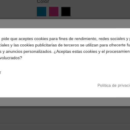
Color
Azul
Rosa
Negro
¿Dónde deseas recibir tu pedido?
Añadir al carrito
e pide que aceptes cookies para fines de rendimiento, redes sociales y 
iales y las cookies publicitarias de terceros se utilizan para ofrecerte 
Selecciona tu ubicación para mostrarte los precios e
s y anuncios personalizados. ¿Aceptas estas cookies y el procesamien
impuestos correctos para tu región.
nvolucrados?
Península y Baleares
Canarias
r
Política de privac