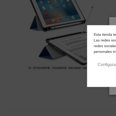
Esta tienda t
Las redes soc
redes sociale
personales i
Configura