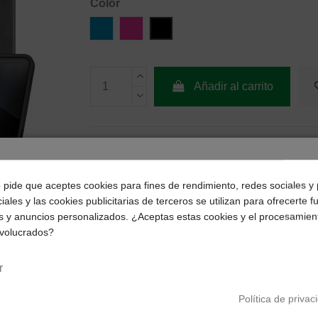
Color
Azul
Rosa
Negro
Añadir al carrito
¿Dónde deseas recibir tu pedido?
e pide que aceptes cookies para fines de rendimiento, redes sociales y 
iales y las cookies publicitarias de terceros se utilizan para ofrecerte 
Selecciona tu ubicación para mostrarte los precios e
s y anuncios personalizados. ¿Aceptas estas cookies y el procesamien
impuestos correctos para tu región.
nvolucrados?
Península y Baleares
Canarias
r
Política de privac