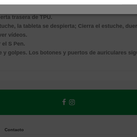
ierta trasera de TPU.
tuche, la tableta se despierta;
Cierra el estuche, due
ver vídeos.
 el S Pen.
e y golpes.
Los botones y puertos de auriculares sig
Contacto