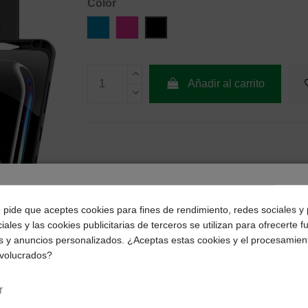
Color
Azul
Rosa
Negro
Añadir al carrito
¿Dónde deseas recibir tu pedido?
e pide que aceptes cookies para fines de rendimiento, redes sociales y 
iales y las cookies publicitarias de terceros se utilizan para ofrecerte 
Selecciona tu ubicación para mostrarte los precios e
s y anuncios personalizados. ¿Aceptas estas cookies y el procesamien
impuestos correctos para tu región.
nvolucrados?
Península y Baleares
Canarias
r