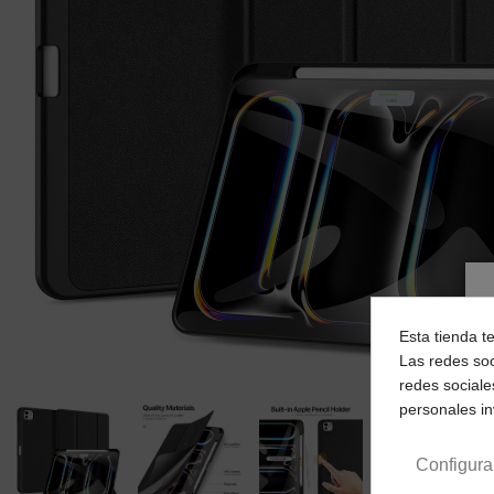
Esta tienda t
Las redes soc
redes sociale
personales i
Configura