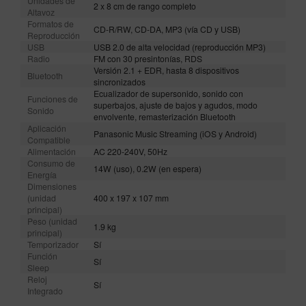
Unidades de
2 x 8 cm de rango completo
Altavoz
Formatos de
CD-R/RW, CD-DA, MP3 (vía CD y USB)
Reproducción
USB
USB 2.0 de alta velocidad (reproducción MP3)
Radio
FM con 30 presintonías, RDS
Versión 2.1 + EDR, hasta 8 dispositivos
Bluetooth
sincronizados
Ecualizador de supersonido, sonido con
Funciones de
superbajos, ajuste de bajos y agudos, modo
Sonido
envolvente, remasterización Bluetooth
Aplicación
Panasonic Music Streaming (iOS y Android)
Compatible
Alimentación
AC 220-240V, 50Hz
Consumo de
14W (uso), 0.2W (en espera)
Energía
Dimensiones
(unidad
400 x 197 x 107 mm
principal)
Peso (unidad
1.9 kg
principal)
Temporizador
Sí
Función
Sí
Sleep
Reloj
Sí
Integrado