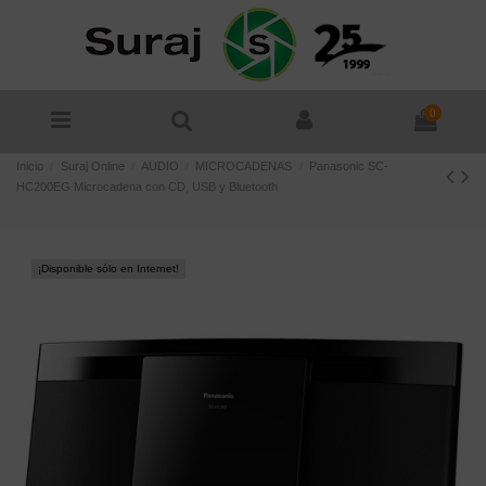
0
Inicio
Suraj Online
AUDIO
MICROCADENAS
Panasonic SC-
HC200EG Microcadena con CD, USB y Bluetooth
¡Disponible sólo en Internet!