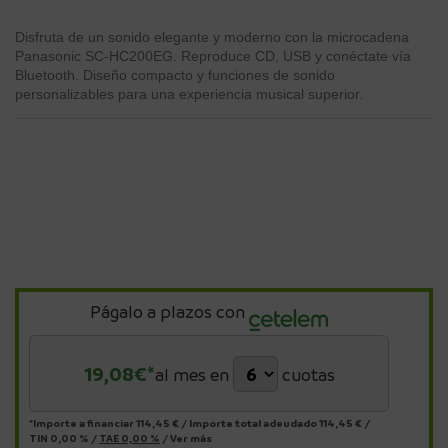
Disfruta de un sonido elegante y moderno con la microcadena
Panasonic SC-HC200EG. Reproduce CD, USB y conéctate vía
Bluetooth. Diseño compacto y funciones de sonido
personalizables para una experiencia musical superior.
Págalo a plazos con
19,08
€*
al mes en
cuotas
*Importe a financiar
114,45 €
/
Importe total adeudado
114,45 €
/
TIN
0,00 %
/
TAE
0,00 %
/
Ver más