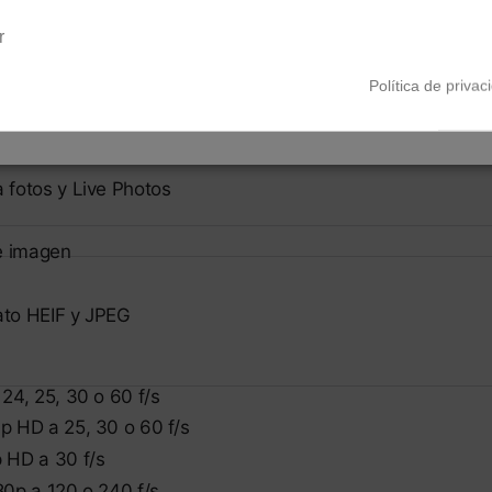
Península y Baleares
Canarias
r
Política de privac
us Pixels
63 Mpx)
 fotos y Live Photos
de imagen
ato HEIF y JPEG
24, 25, 30 o 60 f/s
p HD a 25, 30 o 60 f/s
 HD a 30 f/s
0p a 120 o 240 f/s