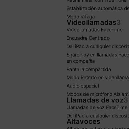
Retina Flash con True Tone
Estabilización automática 
Modo ráfaga
Videollamadas
3
Videollamadas FaceTime
Encuadre Centrado
Del iPad a cualquier disposi
SharePlay en llamadas FaceT
en compañía
Pantalla compartida
Modo Retrato en videollam
Audio espacial
Modos de micrófono Aislam
Llamadas de voz
3
Llamadas de voz FaceTime
Del iPad a cualquier disposi
Altavoces
Altavoces estéreo en horizo