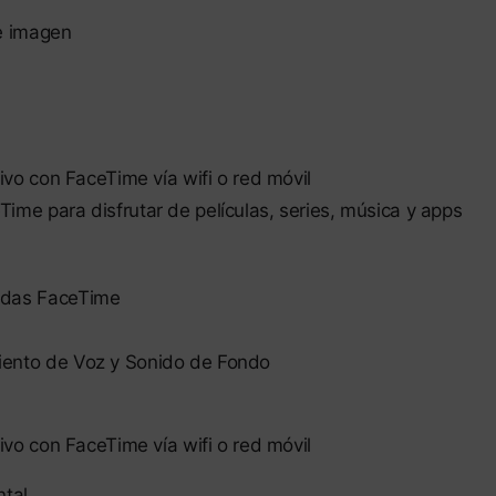
de imagen
tivo con FaceTime vía wifi o red móvil
ime para disfrutar de películas, series, música y apps
adas FaceTime
iento de Voz y Sonido de Fondo
tivo con FaceTime vía wifi o red móvil
ntal