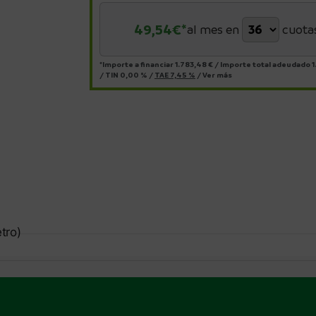
49,54
€*
al mes en
cuota
*Importe a financiar
1.783,48 €
/
Importe total adeudado
1
/
TIN
0,00 %
/
TAE
7,45 %
/
Ver más
tro)