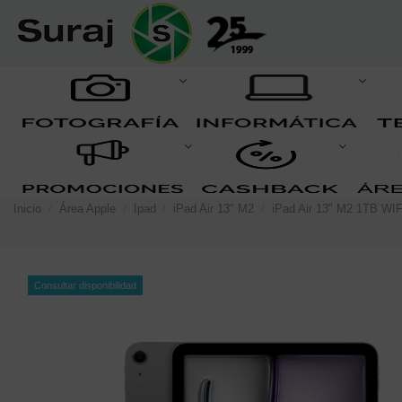
Inicio
Área Apple
Ipad
iPad Air 13" M2
iPad Air 13" M2 1TB WI
Consultar disponibilidad