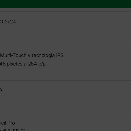
MO 2x2
4
Multi‑Touch y tecnología IPS
048 píxeles a 264
p/p
)
as
cil Pro