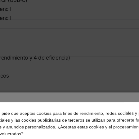
cil (USB‑C)
encil
encil
endimiento y 4 de eficiencia)
leos
e para H.264 y HEVC
¿Dónde deseas recibir tu pedido?
e pide que aceptes cookies para fines de rendimiento, redes sociales y 
 de vídeo
iales y las cookies publicitarias de terceros se utilizan para ofrecerte 
Selecciona tu ubicación para mostrarte los precios e
 vídeo
s y anuncios personalizados. ¿Aceptas estas cookies y el procesamien
impuestos correctos para tu región.
nvolucrados?
ertura de ƒ/1,8