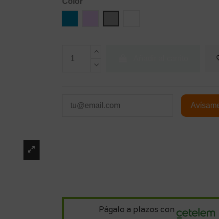
Color
Azul
Lila
Gris Espacial
Blanco Estrella
Añadir al carrito
Págalo a plazos con