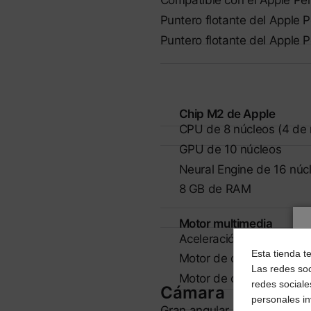
Compatible con el Apple Pen
Puntero flotante del Apple P
Puntero flotante del Apple P
Chip M2 de Apple
CPU de 8 núcleos (4 de r
GPU de 10 núcleos
Neural Engine de 16 núc
8 GB de RAM
Motor multimedia
Aceleración de hardwar
Esta tienda t
Motor de decodificación
Las redes soc
Motor de codificación de
redes sociale
Cámara
personales i
Gran angular de 12 Mpx y ap