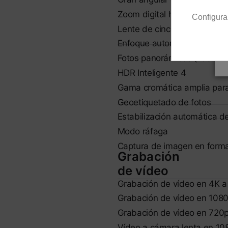
Zoom digital hasta x5
Configura
Lente de cinco elementos
Enfoque automático con Foc
Fotos panorámicas (hasta 
HDR Inteligente 4
Gama cromática amplia para
Geoetiquetado de fotos
Estabilización automática 
Modo ráfaga
Captura de imagen en form
Grabación
de vídeo
Grabación de vídeo en 4K a 
Grabación de vídeo en 1080
Grabación de vídeo en 720p
Vídeo a cámara lenta en 108